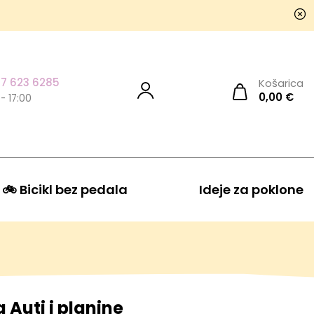
7 623 6285
Košarica
0,00
€
 - 17:00
🚲 Bicikl bez pedala
Ideje za poklone
a Auti i planine