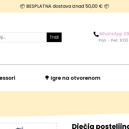
📦 BESPLATNA dostava iznad 50,00 € 📦
WhatsApp 09
Traži
Pon. - Pet. 9:00
essori
🌳 Igre na otvorenom
Dječja posteljin