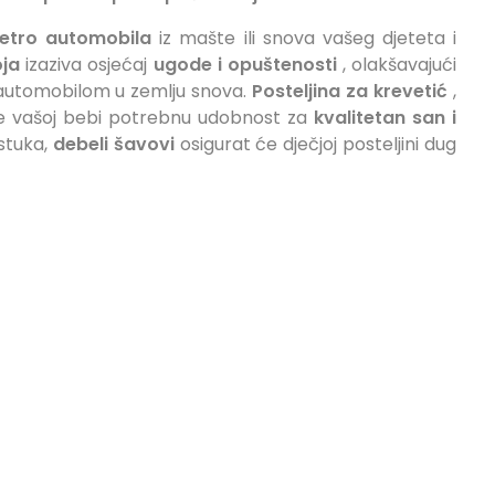
retro automobila
iz mašte ili snova vašeg djeteta i
oja
izaziva osjećaj
ugode i opuštenosti
, olakšavajući
u automobilom u zemlju snova.
Posteljina za krevetić
,
t će vašoj bebi potrebnu udobnost za
kvalitetan san i
stuka,
debeli šavovi
osigurat će dječjoj posteljini dug