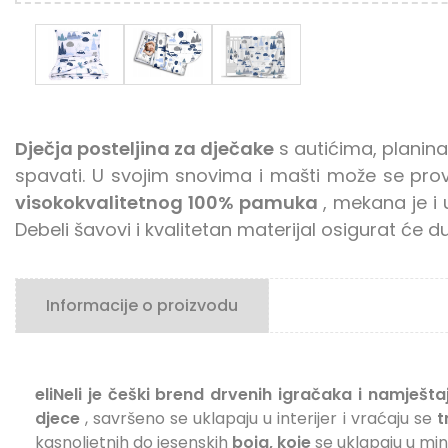
Dječja posteljina za dječake
s autićima, planin
spavati. U svojim snovima i mašti može se prov
visokokvalitetnog 100% pamuka
, mekana je i 
Debeli šavovi i kvalitetan materijal osigurat će 
Informacije o proizvodu
eliNeli je češki brend drvenih igračaka i namješta
djece
, savršeno se uklapaju u interijer i vraćaju se
t
kasnoljetnih do jesenskih
boja, koje
se uklapaju u mini