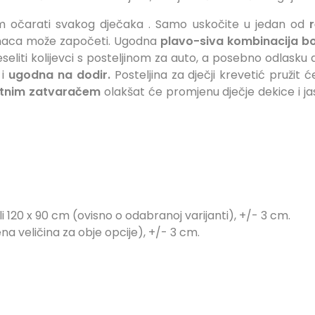
m očarati svakog dječaka
. Samo uskočite u jedan od
 lanaca može započeti. Ugodna
plavo-siva kombinacija b
eseliti kolijevci s posteljinom za auto, a posebno odlask
 i
ugodna na dodir.
Posteljina za dječji krevetić pruži
ntnim zatvaračem
olakšat će promjenu dječje dekice i ja
li 120 x 90 cm (ovisno o odabranoj varijanti), +/- 3 cm.
a veličina za obje opcije), +/- 3 cm.