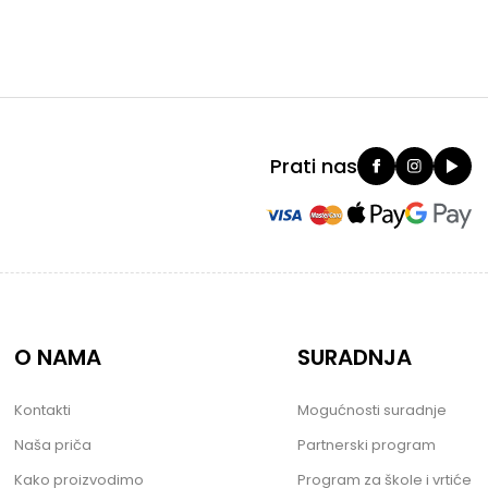
Prati nas
O NAMA
SURADNJA
Kontakti
Mogućnosti suradnje
Naša priča
Partnerski program
Kako proizvodimo
Program za škole i vrtiće