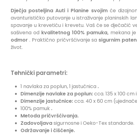
Dječja posteljina Auti i Planine
svojim
će dizajno
avanturističko putovanje u istraživanje planinskih
spavanje u krevetiću i krevetu. Vaš će se dječačić v
sašivena od
kvalitetnog 100% pamuka,
mekana je
odmor
. Praktično pričvršćivanje sa
sigurnim pate
život.
Tehnički parametri:
1 navlaka za poplun, 1 jastučnica
.
Dimenzije navlake za poplun:
cca. 135 x 100 cm i
Dimenzije jastučnice:
cca. 40 x 60 cm (ujednačen
100% pamuk
.
Metoda pričvršćivanja.
Zadovoljava
sigurnosne i Oeko-Tex standarde.
Održavanje i čišćenje.