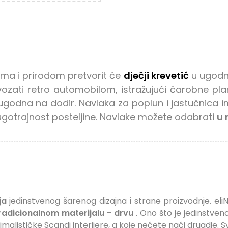
ama i prirodom pretvorit će
dječji krevetić
u ugodno
ozati retro automobilom, istražujući čarobne plan
ugodna na dodir. Navlaka za poplun i jastučnica 
dugotrajnost posteljine. Navlake
možete odabrati
u 
ja
jedinstvenog šarenog dizajna i strane proizvodnje. eliNe
radicionalnom materijalu - drvu
. Ono što je jedinstve
malističke Scandi interijere, a koje nećete naći drugdje. 