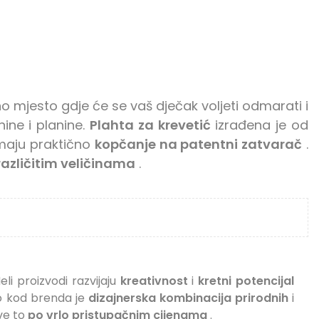
 mjesto gdje će se vaš dječak voljeti odmarati i
ine i planine.
Plahta za krevetić
izrađena je od
imaju praktično
kopčanje na patentni zatvarač
.
različitim veličinama
.
li proizvodi razvijaju
kreativnost
i
kretni potencijal
no kod brenda je
dizajnerska kombinacija prirodnih
i
Sve to
po vrlo pristupačnim cijenama
.