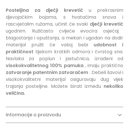
Posteljina za dječji krevetić
u prekrasnim
djevojačkim bojama, s hvatačima snova i
rascvjetalim ružama, učinit će svaki
dječji
krevetić
ugodnim. Ružičasto cvijeće evocira osjećaj
blagostanja i opuštanja, a mekan i ugodan na dodir
materijal pružit će vašoj bebi
udobnost i
praktičnost
tijekom kratkih odmora i čvrstog sna.
Navlaka za poplun i jastučnica, izrađeni od
visokokvalitetnog 100% pamuka
, imaju praktično
zatvaranje patentnim zatvaračem
. Debeli šavovi i
visokokvalitetni materijal osiguravaju dug vijek
trajanja posteljine. Možete birati između
nekoliko
veličina.
Informacije o proizvodu