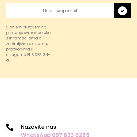
Slanjem pristajem na
primanje e-mail poruka
s informacijama o
zanimljivim akcijama,
proizvodima ili
uslugama ELIS DESIGN-
a.
Nazovite nas
WhatsApp 097 623 6285