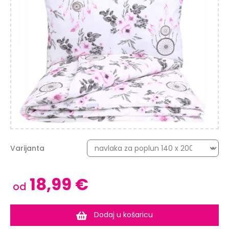
Varijanta
18,99 €
od
Dodaj u košaricu