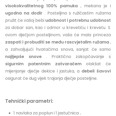
visokokvalitetnog 100% pamuka
, mekana je i
ugodna na dodir
. Posteljina s ružičastim ružama
pružit će vašoj bebi
udobnost i potrebnu udobnost
za dobar san, kao i odmor u krevetiću i krevetu. S
ovom dječjom posteljinom, vaša će mala princeza
zaspati i probuditi se među rascvjetalim ružama
,
a zahvaljujući hvatačima snova, sanjat će samo
najljepše snove
. Praktično zakopčavanje s
sigurnim patentnim zatvaračem
olakšat će
mijenjanje dječje dekice i jastuka, a
debeli šavovi
osigurat će dug vijek trajanja dječje posteljine.
Tehnički parametri:
1 navlaka za poplun i 1 jastučnica
.