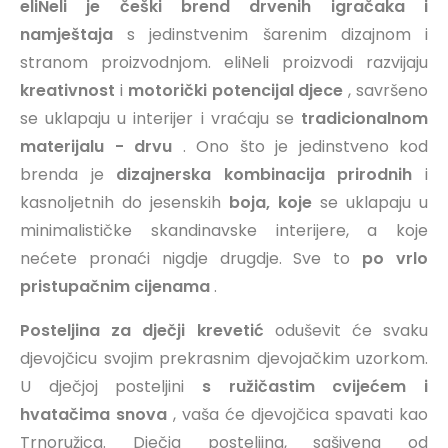
eliNeli je češki brend drvenih igračaka i
namještaja
s jedinstvenim šarenim dizajnom i
stranom proizvodnjom. eliNeli proizvodi razvijaju
kreativnost
i
motorički potencijal djece
, savršeno
se uklapaju u interijer i vraćaju se
tradicionalnom
materijalu - drvu
. Ono što je jedinstveno kod
brenda je
dizajnerska kombinacija prirodnih
i
kasnoljetnih do jesenskih
boja, koje
se uklapaju u
minimalističke skandinavske interijere, a koje
nećete pronaći nigdje drugdje. Sve to
po vrlo
pristupačnim cijenama
.
Posteljina za dječji krevetić
oduševit će svaku
djevojčicu svojim prekrasnim djevojačkim uzorkom.
U dječjoj posteljini
s ružičastim cvijećem i
hvatačima snova
, vaša će djevojčica spavati kao
Trnoružica. Dječja posteljina, sašivena od