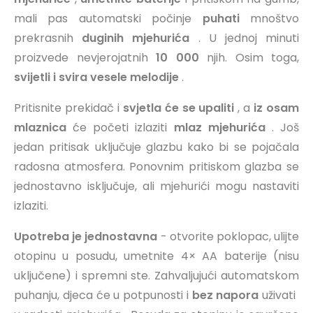
mali pas automatski počinje
puhati
mnoštvo
prekrasnih
duginih mjehurića
. U jednoj minuti
proizvede nevjerojatnih
10 000
njih.
Osim toga,
svijetli i svira vesele melodije
.
Pritisnite prekidač i
svjetla će se upaliti
, a
iz osam
mlaznica
će početi izlaziti
mlaz mjehurića
. Još
jedan pritisak uključuje glazbu kako bi se pojačala
radosna atmosfera. Ponovnim pritiskom glazba se
jednostavno isključuje, ali mjehurići mogu nastaviti
izlaziti.
Upotreba je jednostavna
- otvorite poklopac, ulijte
otopinu u posudu, umetnite 4× AA baterije (nisu
uključene) i spremni ste. Zahvaljujući automatskom
puhanju, djeca će u potpunosti i
bez napora
uživati ​​