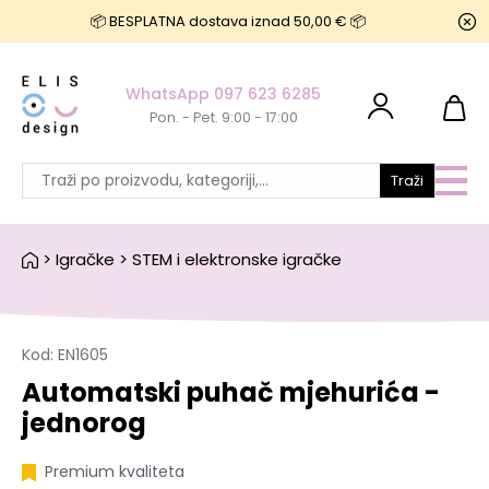
📦 BESPLATNA dostava iznad 50,00 € 📦
WhatsApp 097 623 6285
Pon. - Pet. 9:00 - 17:00
Traži
>
Igračke
>
STEM i elektronske igračke
Kod:
EN1605
Automatski puhač mjehurića -
jednorog
Premium kvaliteta