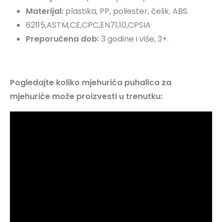
Materijal:
plastika, PP, poliester, čelik, ABS.
62115,ASTM,CE,CPC,EN71,10,CPSIA
Preporučena dob:
3 godine i više, 3+.
Pogledajte koliko mjehurića puhalica za
mjehuriće može proizvesti u trenutku: