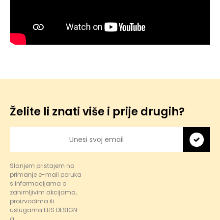
Želite li znati više i prije drugih?
Slanjem pristajem na
primanje e-mail poruka
s informacijama o
zanimljivim akcijama,
proizvodima ili
uslugama ELIS DESIGN-
a.