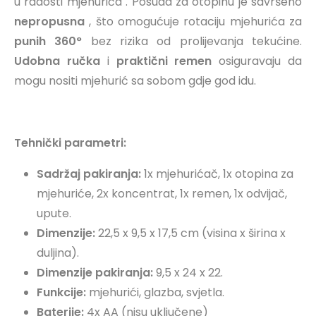
u radosti mjehurića . Posuda za otopinu je savršeno
nepropusna
, što omogućuje rotaciju mjehurića za
punih 360°
bez rizika od prolijevanja tekućine.
Udobna ručka
i
praktični remen
osiguravaju da
mogu nositi mjehurić sa sobom gdje god idu.
Tehnički parametri:
Sadržaj pakiranja:
1x mjehurićač, 1x otopina za
mjehuriće, 2x koncentrat, 1x remen, 1x odvijač,
upute.
Dimenzije:
22,5 x 9,5 x 17,5 cm (visina x širina x
duljina).
Dimenzije pakiranja:
9,5 x 24 x 22.
Funkcije:
mjehurići, glazba, svjetla.
Baterije:
4x AA (nisu uključene)