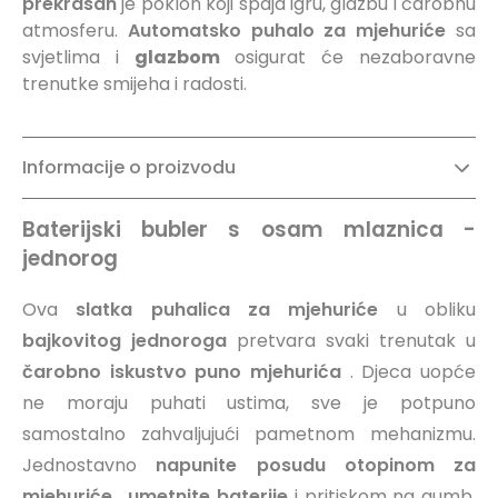
prekrasan
je poklon koji spaja igru, glazbu i čarobnu
atmosferu.
Automatsko puhalo za mjehuriće
sa
svjetlima i
glazbom
osigurat će nezaboravne
trenutke smijeha i radosti.
Informacije o proizvodu
Baterijski bubler s osam mlaznica -
jednorog
Ova
slatka puhalica za mjehuriće
u obliku
bajkovitog jednoroga
pretvara svaki trenutak u
čarobno iskustvo puno mjehurića
. Djeca uopće
ne moraju puhati ustima, sve je potpuno
samostalno zahvaljujući pametnom mehanizmu.
Jednostavno
napunite posudu otopinom za
mjehuriće
,
umetnite baterije
i pritiskom na gumb,