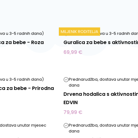
zupčanici)
Hodalice s uklonjivom pločom za višestruku upor
Kolica za lutke za igru uloga
Guralice u obliku vozila (kamioni, automobili)
MILJENIK RODITELJA
ava u 3-5 radnih dana)
Na zalihi (dostava u 3-5 radnih da
Hodalice s motivima životinja (slon, ostali dizajni)
ca za bebe - Roza
Guralica za bebe s aktivnost
 guralice za bebe prikladne su za mališane
od 12-
69,99 €
tificirane su prema standardima
CE i EN71
.
ozite svom djetetu učiniti prve korake uz sigurnu i 
ava u 3-5 radnih dana)
Prednarudžba, dostava unutar mj
alicu od prirodnog drva!
dana
ica za bebe - Prirodna
Drvena hodalica s aktivnost
EDVIN
79,99 €
dostava unutar mjesec
Prednarudžba, dostava unutar mj
dana