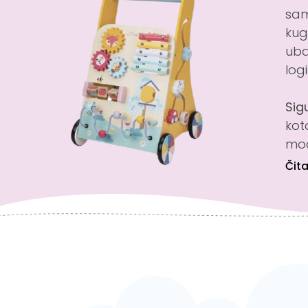
sam
kug
uba
log
Sig
kot
mod
Čita
Ras
pos
poh
Naš