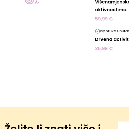
Višenamjenska
aktivnostima
59,99 €
Isporuka unutar
Drvena activi
35,99 €
Želite li znati više i