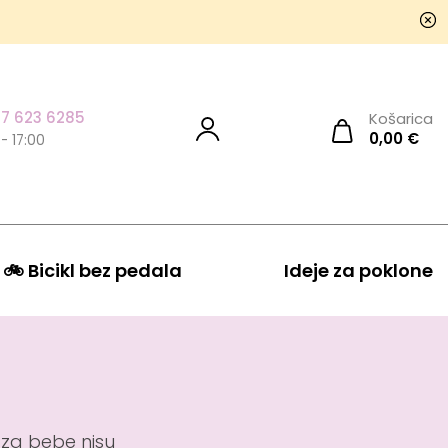
7 623 6285
Košarica
0,00
€
 - 17:00
🚲 Bicikl bez pedala
Ideje za poklone
 za bebe nisu