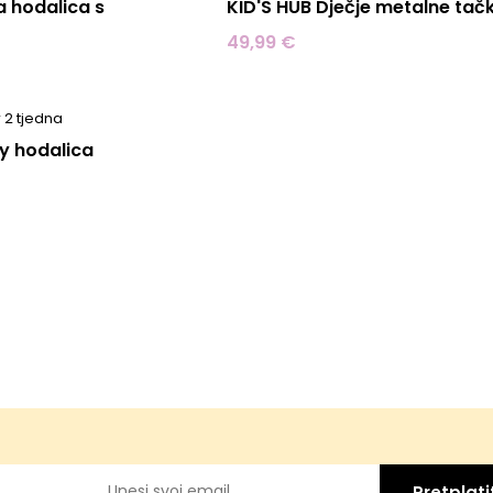
 hodalica s
KID'S HUB Dječje metalne tač
49,99 €
 2 tjedna
ty hodalica
Pretplati