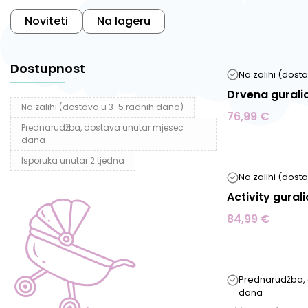
Noviteti
Na lageru
Dostupnost
Na zalihi (dost
Drvena gurali
Sve
Na zalihi (dostava u 3-5 radnih dana)
76,99 €
cer
Prednarudžba, dostava unutar mjesec
dana
Pom
Isporuka unutar 2 tjedna
Na zalihi (dost
gur
Activity gural
84,99 €
Prednarudžba, 
dana