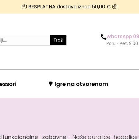
📦 BESPLATNA dostava iznad 50,00 € 📦
WhatsApp 09
Traži
Pon. - Pet. 9:00
essori
🌳 Igre na otvorenom
tifunkcionalne i zabavne
- Naše guralice-hodalice