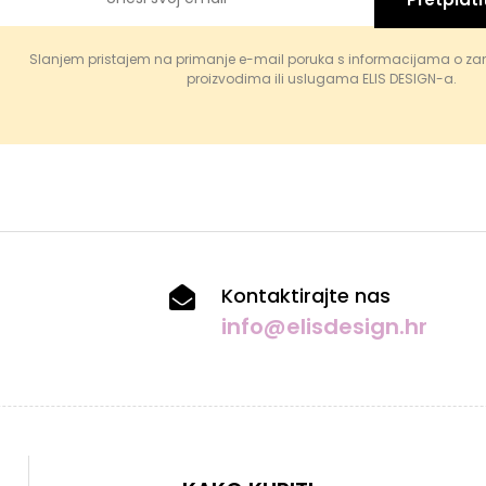
Slanjem pristajem na primanje e-mail poruka s informacijama o za
proizvodima ili uslugama ELIS DESIGN-a.
Kontaktirajte nas
info@elisdesign.hr