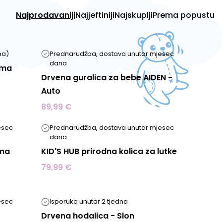
Najprodavaniji
Najjeftiniji
Najskuplji
Prema popustu
abu
na)
Prednarudžba, dostava unutar mjesec
dana
ima
18 mjeseci
i
Drvena guralica za bebe AIDEN -
Auto
89,99 €
kvalitetnu
esec
Prednarudžba, dostava unutar mjesec
dana
ima
KID'S HUB prirodna kolica za lutke
79,99 €
esec
Isporuka unutar 2 tjedna
Drvena hodalica - Slon