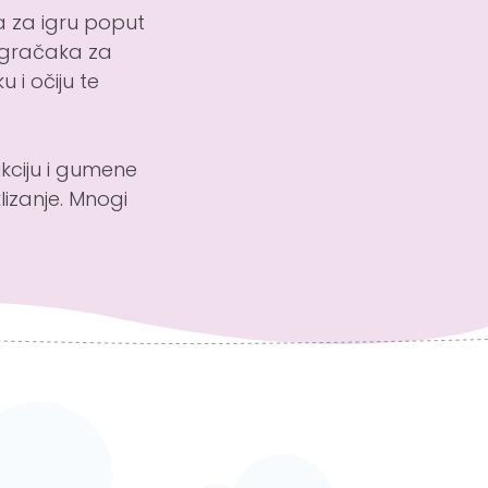
 za igru poput
 igračaka za
 i očiju te
kciju i gumene
lizanje. Mnogi
 hodalica
kutija za
fon, labirint,