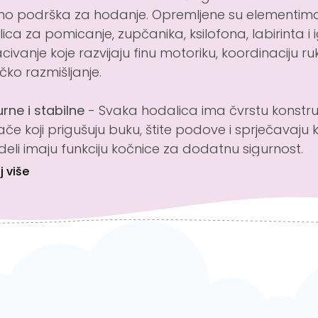
o podrška za hodanje. Opremljene su elementima
lica za pomicanje, zupčanika, ksilofona, labirinta i
civanje koje razvijaju finu motoriku, koordinaciju ruku
ičko razmišljanje.
urne i stabilne
- Svaka hodalica ima čvrstu konstru
ače koji prigušuju buku, štite podove i sprječavaju k
eli imaju funkciju kočnice za dodatnu sigurnost.
j više
t s djetetom
- Nakon što dijete ovlada hodanjem,
taje praktična kolica za prijevoz igračaka, stylska 
ranu ili zabavna igračka s aktivnostima.
a ponuda uključuje:
Activity guralice za bebe s elementima za igru (ksilo