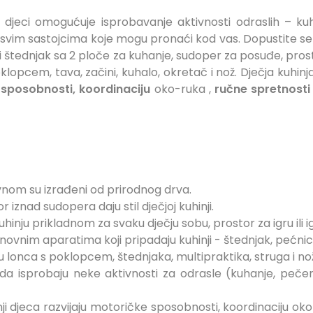
a djeci omogućuje isprobavanje aktivnosti odraslih – k
 svim sastojcima koje mogu pronaći kod vas. Dopustite se i
 štednjak sa 2 ploče za kuhanje, sudoper za posuđe, prosto
lopcem, tava, začini, kuhalo, okretač i nož. Dječja kuhinja
 sposobnosti,
koordinaciju
oko-ruka
,
ručne spretnosti
vnom su izrađeni od prirodnog drva.
r iznad sudopera daju stil dječjoj kuhinji.
hinju prikladnom za svaku dječju sobu, prostor za igru ​​ili ig
snovnim aparatima koji pripadaju kuhinji - štednjak, pećni
u lonca s poklopcem, štednjaka, multipraktika, struga i nož
a isprobaju neke aktivnosti za odrasle (kuhanje, pečenj
inji djeca razvijaju motoričke sposobnosti, koordinaciju oko