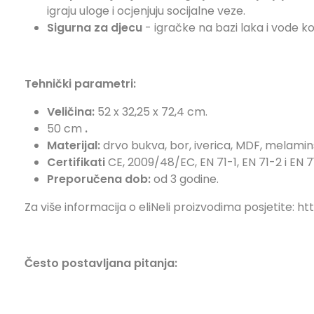
igraju uloge i ocjenjuju socijalne veze.
Sigurna za djecu
- igračke na bazi laka i vode k
Tehnički parametri:
Veličina:
52 x 32,25 x 72,4 cm.
50 cm
.
Materijal:
drvo bukva, bor, iverica, MDF, melamin
Certifikati
CE, 2009/48/EC, EN 71-1, EN 71-2 i EN 
Preporučena dob:
od 3 godine.
Za više informacija o eliNeli proizvodima posjetite: h
Često postavljana pitanja: