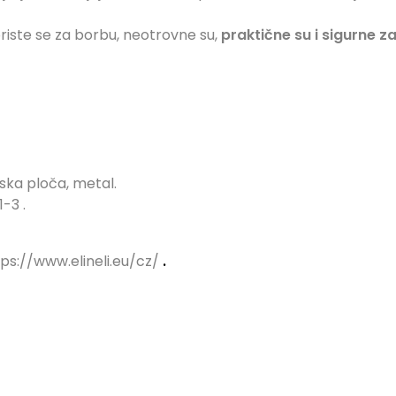
oriste se za borbu, neotrovne su,
praktične su i sigurne za
ska ploča, metal.
71-3
.
ttps://www.elineli.eu/cz/
.