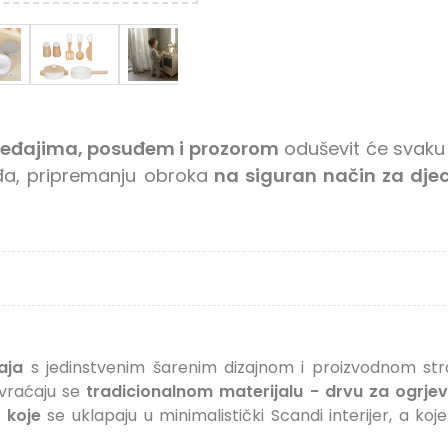
eđajima, posuđem i prozorom
oduševit će svaku 
đa, pripremanju obroka
na siguran način za dje
aja
s jedinstvenim šarenim dizajnom i proizvodnom stran
i vraćaju se
tradicionalnom materijalu - drvu za ogrjev
 koje
se uklapaju u minimalistički Scandi interijer, a ko