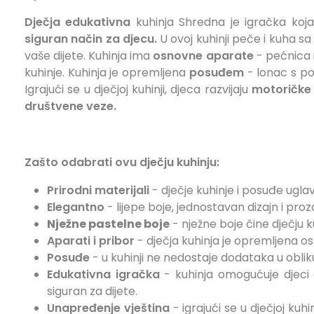
Dječja
edukativna
kuhinja Shredna je igračka
koj
siguran način za djecu.
U ovoj kuhinji
peče i kuha sa
vaše dijete. Kuhinja ima
osnovne aparate
- pećnica i
kuhinje. Kuhinja je opremljena
posuđem
- lonac s pok
Igrajući se u dječjoj kuhinji, djeca razvijaju
motoričke
društvene veze.
Zašto odabrati ovu dječju kuhinju:
Prirodni materijali
- dječje kuhinje i posuđe ugla
Elegantno
- lijepe boje, jednostavan dizajn i prozo
Nježne pastelne boje
- nježne boje čine dječju ku
Aparati i pribor
- dječja kuhinja je opremljena o
Posuđe
- u kuhinji ne nedostaje dodataka u oblik
Edukativna igračka
- kuhinja omogućuje djeci d
siguran za dijete.
Unapređenje vještina
- igrajući se u dječjoj kuh