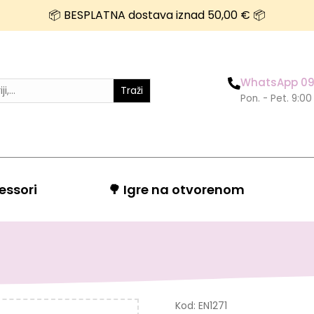
📦 BESPLATNA dostava iznad 50,00 € 📦
WhatsApp 09
Traži
Pon. - Pet. 9:00
essori
🌳 Igre na otvorenom
Kod:
EN1271