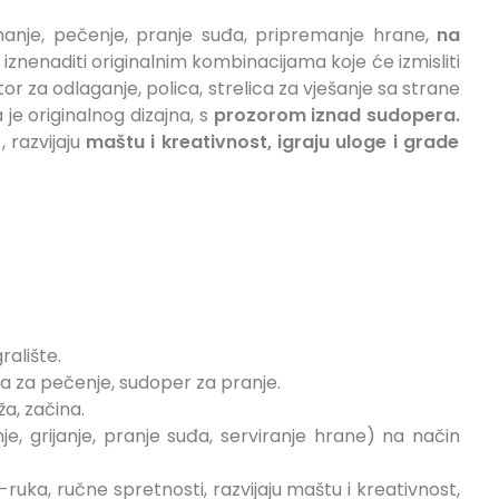
uhanje, pečenje, pranje suđa, pripremanje hrane,
na
znenaditi originalnim kombinacijama koje će izmisliti
r za odlaganje, polica, strelica za vješanje sa strane
 je originalnog dizajna, s
prozorom iznad sudopera.
, razvijaju
maštu i kreativnost, igraju uloge i grade
ralište.
ca za pečenje, sudoper za pranje.
a, začina.
e, grijanje, pranje suđa, serviranje hrane) na način
-ruka, ručne spretnosti, razvijaju maštu i kreativnost,