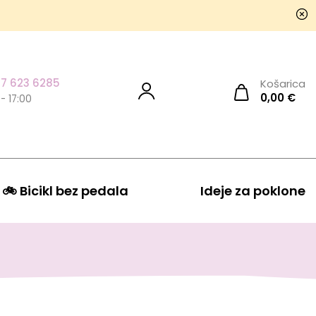
7 623 6285
Košarica
0,00
€
 - 17:00
🚲 Bicikl bez pedala
Ideje za poklone