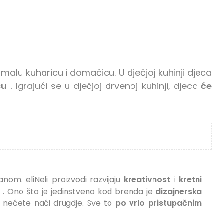
malu kuharicu i domaćicu. U dječjoj kuhinji djeca
cu
. Igrajući se u dječjoj drvenoj kuhinji, djeca
će
om. eliNeli proizvodi razvijaju
kreativnost
i
kretni
. Ono što je jedinstveno kod brenda je
dizajnerska
je nećete naći drugdje. Sve to
po vrlo pristupačnim