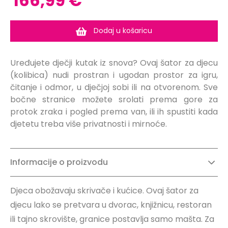
166,99 €
Dodaj u košaricu
Uređujete dječji kutak iz snova? Ovaj šator za djecu
(kolibica) nudi prostran i ugodan prostor za igru,
čitanje i odmor, u dječjoj sobi ili na otvorenom. Sve
bočne stranice možete srolati prema gore za
protok zraka i pogled prema van, ili ih spustiti kada
djetetu treba više privatnosti i mirnoće.
Informacije o proizvodu
Djeca obožavaju skrivače i kućice. Ovaj šator za
djecu lako se pretvara u dvorac, knjižnicu, restoran
ili tajno skrovište, granice postavlja samo mašta. Za