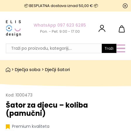
📦 BESPLATNA dostava iznad 50,00 € 📦
WhatsApp 097 623 6285
Pon. - Pet. 9:00 - 17:00
Traži
>
Dječja soba
>
Dječji šatori
Kod:
1000473
Šator za djecu – koliba
(pamučni)
Premium kvaliteta