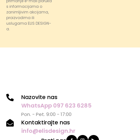
primanje e-mail poruka
s informacijama o
zanimljivim akcijama,
proizvodima ili
uslugama ELIS DESIGN-
a.
Nazovite nas
WhatsApp 097 623 6285
Pon. - Pet. 9:00 - 17:00
Kontaktirajte nas
info@elisdesign.hr