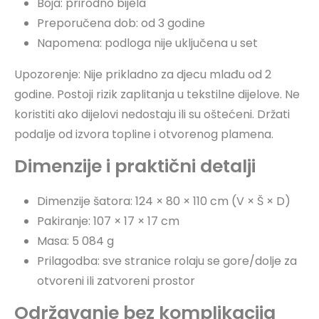
Boja: prirodno bijela
Preporučena dob: od 3 godine
Napomena: podloga nije uključena u set
Upozorenje: Nije prikladno za djecu mlađu od 2
godine. Postoji rizik zaplitanja u tekstilne dijelove. Ne
koristiti ako dijelovi nedostaju ili su oštećeni. Držati
podalje od izvora topline i otvorenog plamena.
Dimenzije i praktični detalji
Dimenzije šatora: 124 × 80 × 110 cm (V × Š × D)
Pakiranje: 107 × 17 × 17 cm
Masa: 5 084 g
Prilagodba: sve stranice rolaju se gore/dolje za
otvoreni ili zatvoreni prostor
Održavanje bez komplikacija