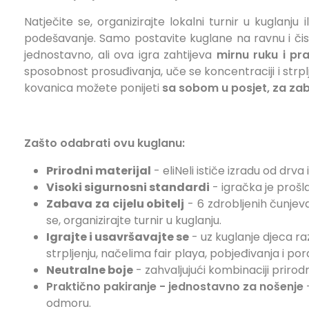
Natječite se, organizirajte lokalni turnir u kuglanju
podešavanje. Samo postavite kuglane na ravnu i čis
jednostavno, ali ova igra zahtijeva
mirnu ruku i prav
sposobnost prosuđivanja, uče se koncentraciji i strplje
kovanica možete ponijeti
sa sobom u posjet, za zab
Zašto odabrati ovu kuglanu:
Prirodni materijal
- eliNeli ističe izradu od drva
Visoki sigurnosni standardi
- igračka je proš
Zabava za cijelu obitelj
- 6 zdrobljenih čunjeva 
se, organizirajte turnir u kuglanju.
Igrajte i usavršavajte se
- uz kuglanje djeca ra
strpljenju, načelima fair playa, pobjeđivanja i por
Neutralne boje
- zahvaljujući kombinaciji prirod
Praktično pakiranje
- jednostavno za nošenje
-
odmoru.