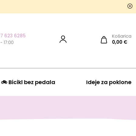
7 623 6285
Košarica
0,00
€
 - 17:00
🚲 Bicikl bez pedala
Ideje za poklone