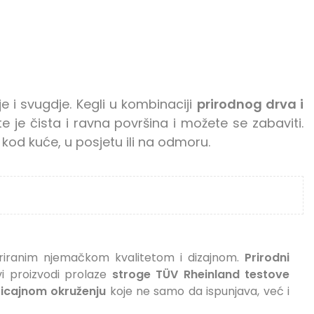
je i svugdje. Kegli u kombinaciji
prirodnog drva i
e je čista i ravna površina i možete se zabaviti.
 kod kuće, u posjetu ili na odmoru.
riranim njemačkom kvalitetom i dizajnom.
Prirodni
vi proizvodi prolaze
stroge TÜV Rheinland testove
ticajnom okruženju
koje ne samo da ispunjava, već i