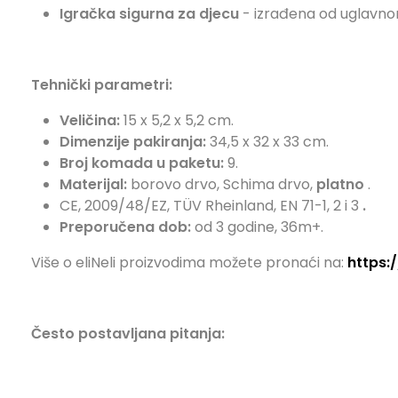
Igračka
sigurna za djecu
- izrađena od uglavn
Tehnički parametri:
Veličina:
15 x 5,2 x 5,2 cm.
Dimenzije pakiranja:
34,5 x 32 x 33 cm.
Broj komada u paketu:
9.
Materijal:
borovo drvo, Schima drvo,
platno
.
CE, 2009/48/EZ, TÜV Rheinland, EN 71-1, 2 i 3
.
Preporučena dob:
od 3 godine, 36m+.
Više o eliNeli proizvodima možete pronaći na:
https:/
Često postavljana pitanja: