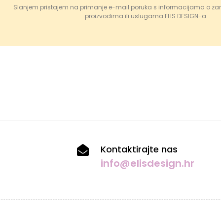
Slanjem pristajem na primanje e-mail poruka s informacijama o za
proizvodima ili uslugama ELIS DESIGN-a.
Kontaktirajte nas
info@elisdesign.hr