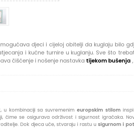
ogućava djeci i cijeloj obitelji da kuglaju bilo gd
tjecanja i kućne turnire u kuglanju. Sve što trebat
šava čišćenje i nošenje nastavka
tijekom bušenja
,
et, u kombinaciji sa suvremenim
europskim stilom
inspi
ji, čime se osigurava održivost i sigurnost igračaka. No
a roditelje. Dok djeca uče, stvaraju i rastu u
sigurnom i po