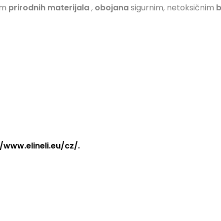
om
prirodnih materijala
,
obojana
sigurnim, netoksičnim
b
/www.elineli.eu/cz/.