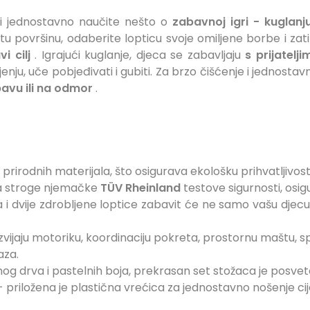
 ili jednostavno naučite nešto o
zabavnoj igri - kuglanju
tu površinu, odaberite lopticu svoje omiljene borbe i za
i cilj
. Igrajući kuglanje, djeca se zabavljaju
s prijatelji
nju, uče pobjeđivati ​​i gubiti. Za brzo čišćenje i jednosta
avu ili na odmor
.
 i prirodnih materijala, što osigurava ekološku prihvatljivost
la stroge njemačke
TÜV Rheinland
testove sigurnosti, osi
i dvije zdrobljene loptice zabavit će ne samo vašu djecu, već
zvijaju motoriku, koordinaciju pokreta, prostornu maštu, s
aza.
nog drva i pastelnih boja, prekrasan set stožaca je posvet
 priložena je plastična vrećica za jednostavno nošenje cije