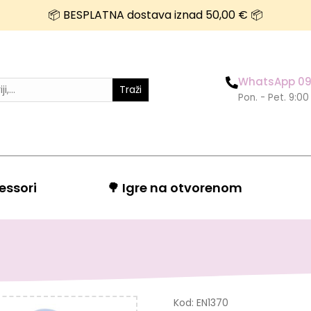
📦 BESPLATNA dostava iznad 50,00 € 📦
WhatsApp 09
Traži
Pon. - Pet. 9:00
essori
🌳 Igre na otvorenom
Kod:
EN1370