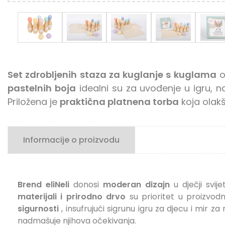
Set zdrobljenih staza za kuglanje s kuglama
om
pastelnih boja
idealni su za uvođenje u igru, na
Priložena je
praktična platnena torba
koja
olak
Informacije o proizvodu
Brend eliNeli
donosi
moderan dizajn
u dječji svij
materijali i prirodno drvo
su prioritet u proizvodn
sigurnosti
, insufrujući sigrunu igru ​​za djecu i mir z
nadmašuje njihova očekivanja.