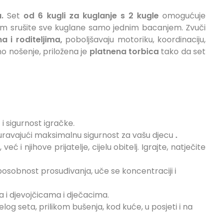
.
Set
od 6 kugli za kuglanje s 2 kugle
omogućuje
tim srušite sve kuglane samo jednim bacanjem. Zvuči
ma i roditeljima,
poboljšavaju motoriku, koordinaciju,
vno nošenje, priložena je
platnena torbica
tako da set
 i sigurnost igračke.
guravajući maksimalnu sigurnost za vašu djecu
.
 i njihove prijatelje, cijelu obitelj. Igrajte, natječite
posobnost prosuđivanja, uče se koncentraciji i
a i djevojčicama i dječacima.
log seta, prilikom bušenja, kod kuće, u posjeti i na