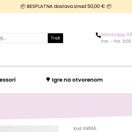
📦 BESPLATNA dostava iznad 50,00 € 📦
WhatsApp 09
Traži
Pon. - Pet. 9:00
essori
🌳 Igre na otvorenom
Kod:
EN1555