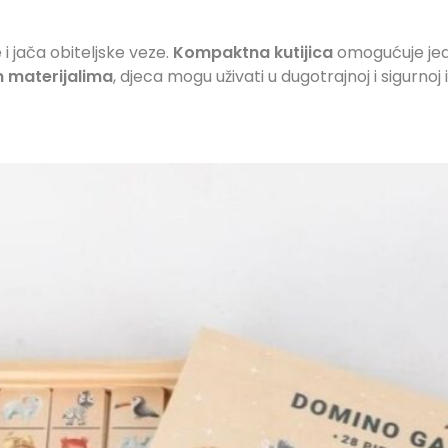
 jača obiteljske veze.
Kompaktna kutijica
omogućuje jed
m materijalima
, djeca mogu uživati u dugotrajnoj i sigurnoj i