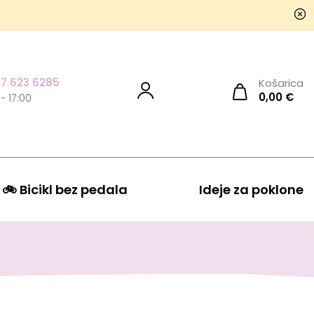
7 623 6285
Košarica
0,00
€
 - 17:00
🚲 Bicikl bez pedala
Ideje za poklone