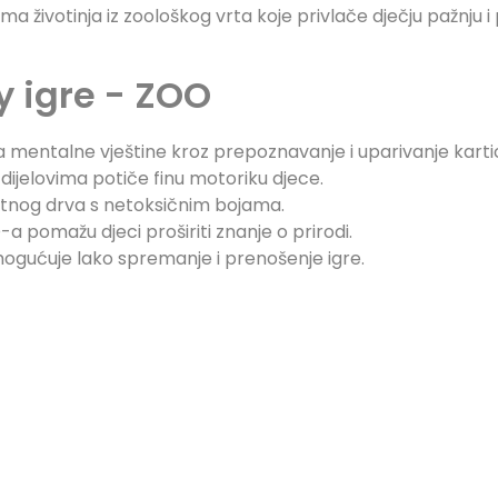
ma životinja iz zoološkog vrta koje privlače dječju pažnju i
 igre - ZOO
ra mentalne vještine kroz prepoznavanje i uparivanje karti
ijelovima potiče finu motoriku djece.
etnog drva s netoksičnim bojama.
O-a pomažu djeci proširiti znanje o prirodi.
mogućuje lako spremanje i prenošenje igre.