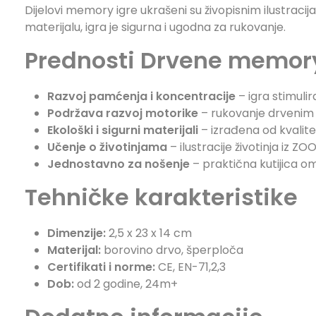
Dijelovi memory igre ukrašeni su živopisnim ilustracija
materijalu, igra je sigurna i ugodna za rukovanje.
Prednosti Drvene memory
Razvoj pamćenja i koncentracije
– igra stimuli
Podržava razvoj motorike
– rukovanje drvenim d
Ekološki i sigurni materijali
– izrađena od kvalit
Učenje o životinjama
– ilustracije životinja iz ZO
Jednostavno za nošenje
– praktična kutijica o
Tehničke karakteristike
Dimenzije:
2,5 x 23 x 14 cm
Materijal:
borovino drvo, šperploča
Certifikati i norme:
CE, EN-71,2,3
Dob:
od 2 godine, 24m+