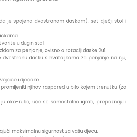
(kada je spojeno dvostranom daskom), set dječji stol i
ručkama.
vorite u dugin stol.
zidom za penjanje, ovisno o rotaciji daske 2u1.
ite dvostranu dasku s hvataljkama za penjanje na nju,
ojčice i dječake.
 promijeniti njihov raspored u bilo kojem trenutku (za
aciju oko-ruka, uče se samostalno igrati, prepoznaju i
ajući maksimalnu sigurnost za vašu djecu.