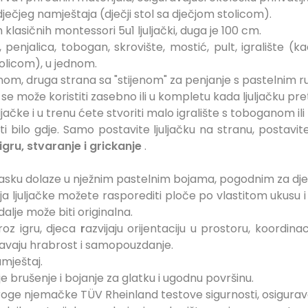
t dječjeg namještaja (dječji stol sa dječjom stolicom).
h klasičnih montessori 5u1 ljuljački, duga je 100 cm.
, penjalica, tobogan, skrovište, mostić, pult, igralište 
olicom), u jednom.
om, druga strana sa "stijenom" za penjanje s pastelnim 
 se može koristiti zasebno ili u kompletu kada ljuljačku pret
ačke i u trenu ćete stvoriti malo igralište s toboganom ili 
iti bilo gdje. Samo postavite ljuljačku na stranu, postav
igru, stvaranje i grickanje
.
a dasku dolaze u nježnim pastelnim bojama, pogodnim za djev
ja ljuljačke možete rasporediti ploče po vlastitom ukusu i
 dalje može biti originalna.
roz igru, djeca
r
azvijaju orijentaciju u prostoru, koordin
avaju hrabrost i samopouzdanje.
amještaj.
je brušenje i bojanje za glatku i ugodnu površinu.
roge njemačke TÜV Rheinland testove sigurnosti, osigurav