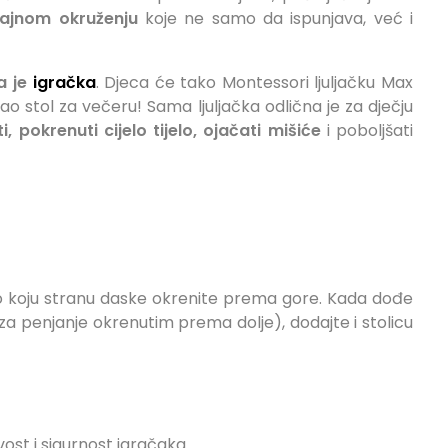
cajnom okruženju
koje ne samo da ispunjava, već i
a je
igračka
. Djeca će tako Montessori ljuljačku Max
li kao stol za večeru! Sama ljuljačka odlična je za dječju
i, pokrenuti cijelo tijelo, ojačati mišiće
i poboljšati
no koju stranu daske okrenite prema gore. Kada dođe
za penjanje okrenutim prema dolje), dodajte i stolicu
vost i sigurnost igračaka.