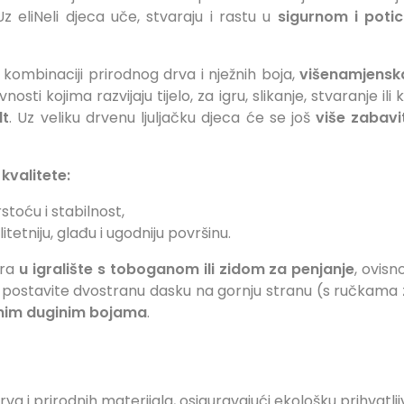
Uz eliNeli djeca uče, stvaraju i rastu u
sigurnom i poti
j kombinaciji prirodnog drva i nježnih boja,
višenamjensk
ivnosti kojima razvijaju tijelo, za igru, slikanje, stvaranje i
lt
. Uz veliku drvenu ljuljačku djeca će se još
više zabavit
kvalitete:
stoću i stabilnost,
litetniju, glađu i ugodniju površinu.
ara
u igralište s toboganom ili zidom za penjanje
, ovis
, postavite dvostranu dasku na gornju stranu (s ručkama 
rasnim duginim bojama
.
drva i prirodnih materijala, osiguravajući ekološku prihvatlji