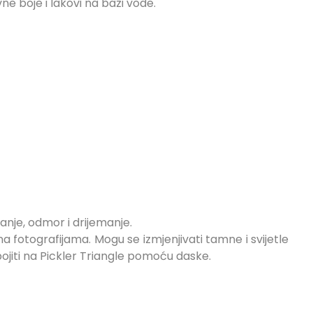
ne boje i lakovi na bazi vode.
janje, odmor i drijemanje.
 fotografijama. Mogu se izmjenjivati ​​tamne i svijetle
pojiti na Pickler Triangle pomoću daske.