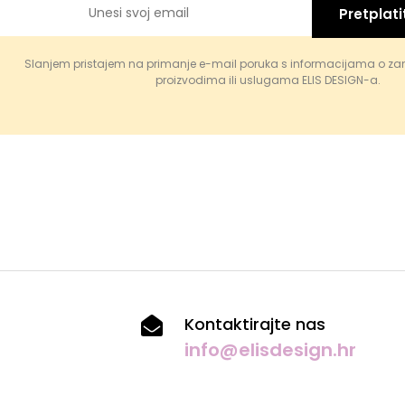
Pretplati
Slanjem pristajem na primanje e-mail poruka s informacijama o za
proizvodima ili uslugama ELIS DESIGN-a.
Kontaktirajte nas
info@elisdesign.hr