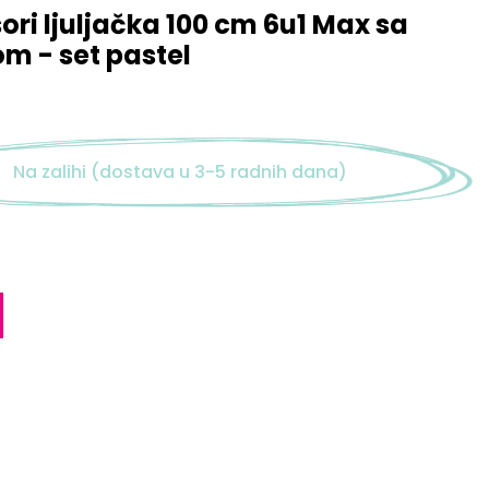
ri ljuljačka 100 cm 6u1 Max sa
om - set pastel
Na zalihi (dostava u 3-5 radnih dana)