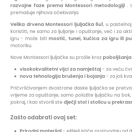
razvojne faze prema Montessori metodologiji
. 
premašuje njihova očekivanja.
Velika drvena Montessori ljuljačka 6u1
, u pastelno
koristiti, ne samo za ljuljanje i opuštanje, već i za akt
igru ​​- može biti
mostić, tunel, kućica za igru ​​ili pu
motoriku.
Nove Montessori ljuljačke su prošle kroz
poboljšanja 
visokokvalitetni vijci za namještaj
- za veću čvr
nova tehnologija brušenja i bojanja
- za još kva
Pričvršćivanjem dvostrane daske ljuljačka se pretv
vrijeme za opuštanje, samo položite ljuljačku na bok
pokraj, i kao stvorili ste
dječji stol i stolicu u prek
Zašto odabrati ovaj set:
Prirodni materijal
- eliNeli ističe proizvodnju od 