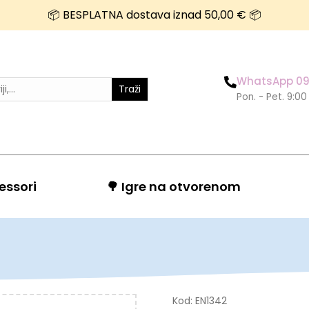
📦 BESPLATNA dostava iznad 50,00 € 📦
WhatsApp 09
Traži
Pon. - Pet. 9:00
essori
🌳 Igre na otvorenom
Kod:
EN1342