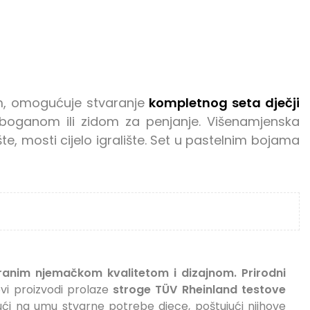
m, omogućuje stvaranje
kompletnog seta dječji
boganom ili zidom za penjanje. Višenamjenska
te, mosti cijelo igralište. Set u pastelnim bojama
riranim njemačkom kvalitetom i dizajnom.
Prirodni
ovi proizvodi prolaze
stroge TÜV Rheinland testove
imajući na umu stvarne potrebe djece, poštujući njihove