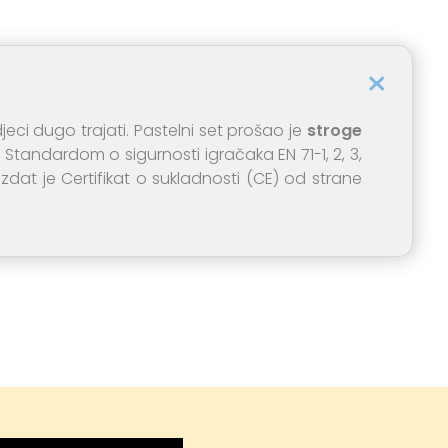
 djeci dugo trajati. Pastelni set prošao je
stroge
 Standardom o sigurnosti igračaka EN 71-1, 2, 3,
 izdat je Certifikat o sukladnosti (CE) od strane