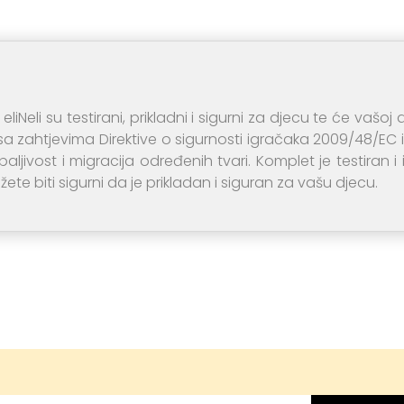
eliNeli su testirani, prikladni i sigurni za djecu te će vašoj
 sa zahtjevima Direktive o sigurnosti igračaka 2009/48/EC i
paljivost i migracija određenih tvari. Komplet je testiran i
ete biti sigurni da je prikladan i siguran za vašu djecu.