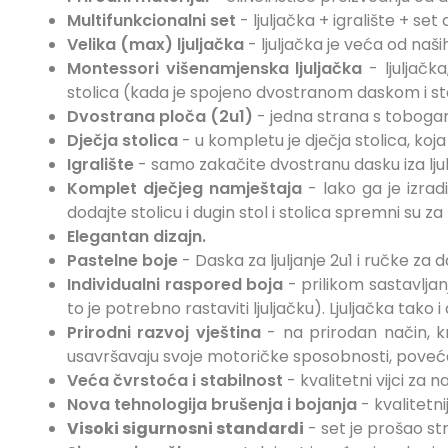
Multifunkcionalni set
- ljuljačka + igralište + se
Velika (max)
ljuljačka
- ljuljačka je veća od naši
Montessori višenamjenska ljuljačka
- ljuljačka
stolica (kada je spojeno dvostranom daskom i st
Dvostrana ploča (2u1)
- jedna strana s tobogan
Dječja stolica
- u kompletu je dječja stolica, koja
Igralište
- samo zakačite dvostranu dasku iza ljulj
Komplet dječjeg namještaja
- lako ga je izrad
dodajte stolicu i dugin stol i stolica spremni su za
Elegantan dizajn.
Pastelne boje
- Daska za ljuljanje 2u1 i ručke z
Individualni raspored boja
- prilikom sastavljan
to je potrebno rastaviti ljuljačku). Ljuljačka tako i
Prirodni razvoj vještina
- na prirodan način, k
usavršavaju svoje motoričke sposobnosti, poveć
Veća čvrstoća i stabilnost
- kvalitetni vijci za n
Nova tehnologija brušenja i bojanja
- kvalitetni
Visoki sigurnosni standardi
- set je prošao st