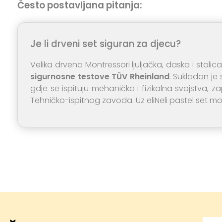
Često postavljana pitanja:
Je li drveni set siguran za djecu?
Velika drvena Montressori ljuljačka, daska i stolica 
sigurnosne testove TÜV Rheinland
. Sukladan je
gdje se ispituju mehanička i fizikalna svojstva, za
Tehničko-ispitnog zavoda. Uz eliNeli pastel set mož