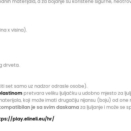
odnih materijala, a za bojanje su korištene sigurne, neotrov
na x visina).
g drveta.
titi set samo uz nadzor odrasle osobe).
elastinom
pretvara veliku ljuljačku u udobno mjesto za ljul
terijala, koji može imati drugačiju nijansu (boju) od one na
i kompatibilan je sa svim
daskama
za ljuljanje
i može se s
tps://play.elineli.eu/hr/