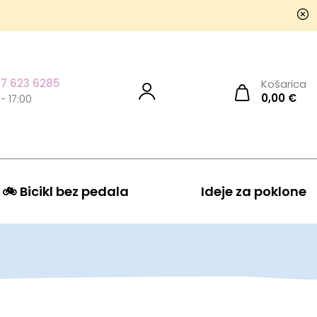
7 623 6285
Košarica
0,00
€
 - 17:00
🚲 Bicikl bez pedala
Ideje za poklone