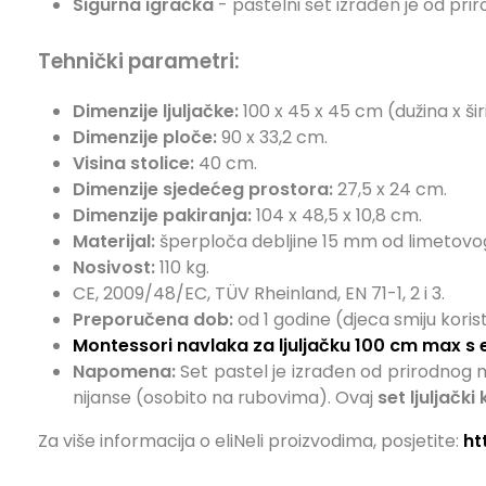
Sigurna igračka
- pastelni set izrađen je od prir
Tehnički parametri:
Dimenzije ljuljačke:
100 x 45 x 45 cm (dužina x širi
Dimenzije ploče:
90 x 33,2 cm.
Visina stolice:
40 cm.
Dimenzije sjedećeg prostora:
27,5 x 24 cm.
Dimenzije pakiranja:
104 x 48,5 x 10,8 cm.
Materijal:
šperploča debljine 15 mm od limetovo
Nosivost:
110 kg.
CE, 2009/48/EC, TÜV Rheinland, EN 71-1, 2 i 3.
Preporučena dob:
od 1 godine (djeca smiju koris
Montessori navlaka za ljuljačku 100 cm max s 
Napomena:
Set pastel je izrađen od prirodnog ma
nijanse (osobito na rubovima). Ovaj
set ljuljačk
Za više informacija o eliNeli proizvodima, posjetite:
ht