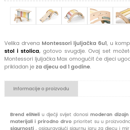
Velika drvena
Montessori ljuljačka 6u1
, u kom
stol i stolica
,
gotovo svugdje.
Ovaj set
može
Montessori ljuljačka Max omogućit će djeci ugodno
prikladan je
za djecu od 1 godine
.
Informacije o proizvodu
Brend eliNeli
u dječji svijet
donosi
moderan dizajn
materijali i prirodno drvo
prioritet su u proizvodn
sigurnosti
, osiguravajući sigurnu igru ​​za djecu i m