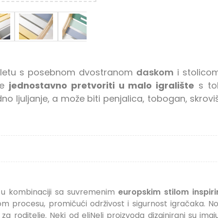
pletu s posebnom dvostranom
daskom
i stolico
te
jednostavno pretvoriti u
malo igralište
s to
 ljuljanje, a može biti penjalica, tobogan, skroviš
u kombinaciji sa suvremenim
europskim stilom inspi
om procesu, promičući održivost i sigurnost igračaka. N
ir za roditelje. Neki od eliNeli proizvoda dizajnirani su 