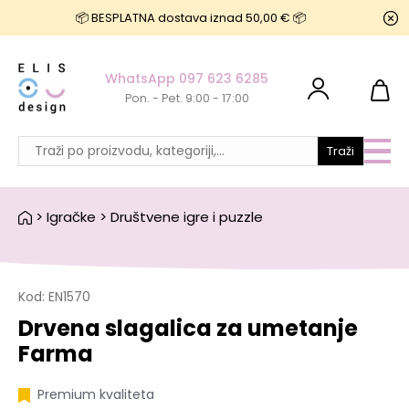
📦 BESPLATNA dostava iznad 50,00 € 📦
WhatsApp 097 623 6285
Pon. - Pet. 9:00 - 17:00
Traži
>
Igračke
>
Društvene igre i puzzle
Kod:
EN1570
Drvena slagalica za umetanje
Farma
Premium kvaliteta