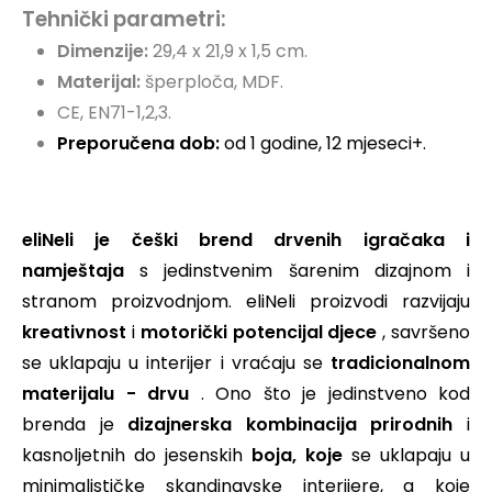
Tehnički parametri:
Dimenzije:
29,4 x 21,9 x 1,5 cm.
Materijal:
šperploča, MDF.
CE,
EN71-1,2,3.
Preporučena dob:
od 1 godine, 12 mjeseci+.
eliNeli je češki brend drvenih igračaka i
namještaja
s jedinstvenim šarenim dizajnom i
stranom proizvodnjom. eliNeli proizvodi razvijaju
kreativnost
i
motorički potencijal djece
, savršeno
se uklapaju u interijer i vraćaju se
tradicionalnom
materijalu - drvu
. Ono što je jedinstveno kod
brenda je
dizajnerska kombinacija prirodnih
i
kasnoljetnih do jesenskih
boja, koje
se uklapaju u
minimalističke skandinavske interijere, a koje