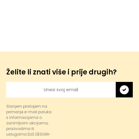
Želite li znati više i prije drugih?
Slanjem pristajem na
primanje e-mail poruka
s informacijama o
zanimljivim akcijama,
proizvodima ili
uslugama ELIS DESIGN-