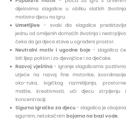
Popularni motiv
- ploča za igru ​​s drvenim
dijelovima slagalice u obliku slatkih životinja
motivira djecu na igru.
Umetljivo
- svaki dio slagalice predstavlja
jednu od omiljenih domaćih životinja i nestrpljivo
čeka da ga djeca stave u ograđeni prostor.
Neutralni motiv i ugodne boje
- slagalica će
biti lijep poklon i za djevojčice i za dječake.
Razvoj vještina
- igranje slagalicama pozitivno
utječe na razvoj fine motorike, koordinacije
oko-ruka, logičkog razmišljanja, prostorne
mašte, kreativnosti, uči djecu strpljenju i
koncentraciji.
Sigurna igračka za djecu
- slagalica je obojana
sigurnim, netoksičnim
bojama na bazi vode.