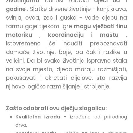
životinjama
donosi zabavu
djeci
od 1
godine
. Slatke drvene životinje - konj, krava,
svinja, ovca, zec i guska - vode djecu na
farmu gdje tijekom igre
mogu vježbati finu
motoriku
,
koordinaciju
i
maštu
.
Istovremeno će naučiti prepoznavati
domaće životinje, boje, pa čak i razlike u
veličini. Da bi svaka životinja ispravno stala
na svoje mjesto, djeca moraju razmišljati,
pokušavati i okretati dijelove, što razvija
njihovo logičko razmišljanje i strpljenje.
Zašto odabrati ovu dječju slagalicu:
Kvalitetna izrada
- izrađeno od prirodnog
drva.