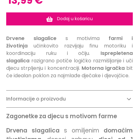
13,99 €
Dodaj u košaricu
Drvene
slagalice
s motivima
farmi
i
životinja
učinkovito razvijaju finu motoriku i
koordinaciju ruku i očiju.
Isprepletena
slagalica
razigrano potiče logičko razmišljanje i uči
djecu strpljenju i koncentraciji.
Motorna igračka
bit
će idealan poklon za najmlađe dječake i djevojčice.
Informacije o proizvodu
Zagonetke za djecu s motivom farme
Drvena slagalica
s omiljenim
domaćim