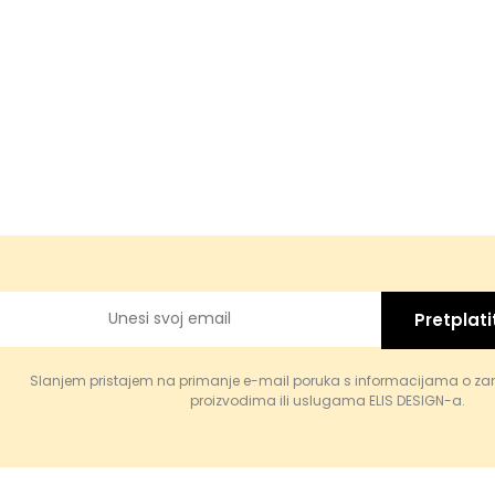
Pretplati
Slanjem pristajem na primanje e-mail poruka s informacijama o za
proizvodima ili uslugama ELIS DESIGN-a.