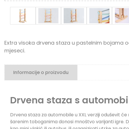
Extra visoka drvena staza u pastelnim bojama od
mjeseci.
Informacije o proizvodu
Drvena staza s automobi
Drvena staza za automobile u XXL verziji oduševit će
šarenim toboganima donosi mnoštvo varijanti igre. Djec
kao mini vlakić ili autobus, ili organizirati utrke za au