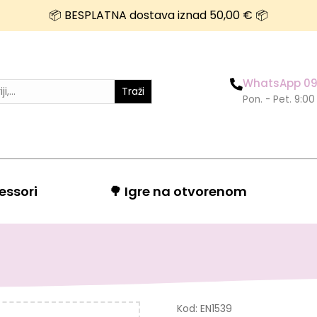
📦 BESPLATNA dostava iznad 50,00 € 📦
WhatsApp 09
Traži
Pon. - Pet. 9:00
essori
🌳 Igre na otvorenom
Kod:
EN1539