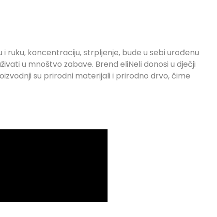
i ruku, koncentraciju, strpljenje, bude u sebi urođenu
uživati u mnoštvo zabave. Brend eliNeli donosi u dječji
zvodnji su prirodni materijali i prirodno drvo, čime