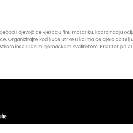
ci i djevojčice vježbaju finu motoriku, koordinaciju očiju 
ice. Organizirajte kod kuće utrke u kojima će cijela obitelj 
ilom inspiriranim njemačkom kvalitetom. Prioritet pri proi