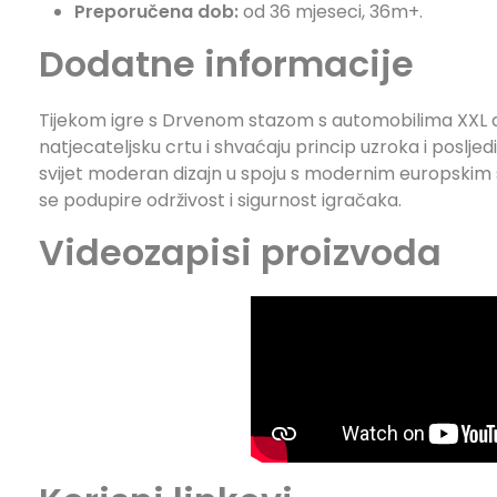
Preporučena dob:
od 36 mjeseci, 36m+.
Dodatne informacije
Tijekom igre s Drvenom stazom s automobilima XXL dječa
natjecateljsku crtu i shvaćaju princip uzroka i posljed
svijet moderan dizajn u spoju s modernim europskim st
se podupire održivost i sigurnost igračaka.
Videozapisi proizvoda