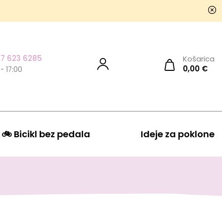
7 623 6285
Košarica
0,00
€
 - 17:00
🚲 Bicikl bez pedala
Ideje za poklone