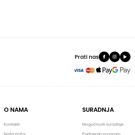
Prati nas
O NAMA
SURADNJA
Kontakti
Mogućnosti suradnje
Naša priča
Partnerski program