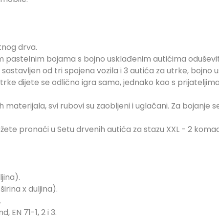
tnog drva.
im pastelnim bojama s bojno usklađenim autićima oduševit 
t sastavljen od tri spojena vozila i 3 autića za utrke, bojn
rke dijete se odlično igra samo, jednako kao s prijateljima,
 materijala, svi rubovi su zaobljeni i uglačani. Za bojanje 
možete pronaći u Setu drvenih autića za stazu XXL - 2 koma
jina).
irina x duljina).
.
 EN 71-1, 2 i 3.