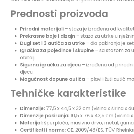
Prednosti proizvoda
Prirodni materijali
– staza je izrađena od kvalite
Prekrasne boje i dizajn
– staza za utrke u nježn
Dugi set i 3 autića za utrke
– dio pakiranja je se
Igračka za pojedince i skupine
– sa stazom za ut
obitelj.
Sigurna igračka za djecu
– izrađena od prirodnih
djecu.
Mogućnost dopune autića
– plavi i žuti autić 
Tehničke karakteristike
Dimenzije:
77,5 x 44,5 x 32 cm (visina x širina x dul
Dimenzije pakiranja:
10,5 x 78 x 43,5 cm (visina x š
Materijal:
šperploča, masivno drvo, metal, guma
Certifikati i norme:
CE, 2009/48/ES, TÜV Rheinland,