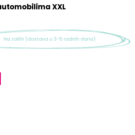
 automobilima XXL
Na zalihi (dostava u 3-5 radnih dana)