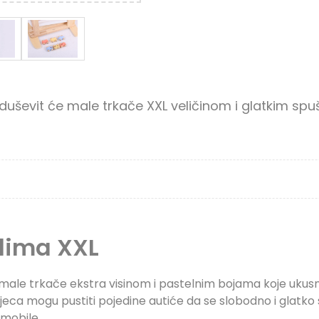
uševit će male trkače XXL veličinom i glatkim spu
lima XXL
 male trkače ekstra visinom i pastelnim bojama koje ukusn
a mogu pustiti pojedine autiće da se slobodno i glatko spuš
tomobile.