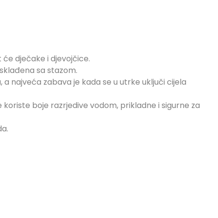
će dječake i djevojčice.
o usklađena sa stazom.
 a najveća zabava je kada se u utrke uključi cijela
se koriste boje razrjedive vodom, prikladne i sigurne za
da.