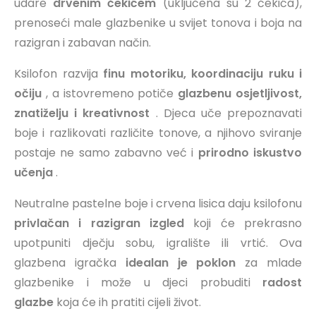
udare
drvenim čekićem
(uključena su 2 čekića),
prenoseći male glazbenike u svijet tonova i boja na
razigran i zabavan način.
Ksilofon razvija
finu motoriku, koordinaciju ruku i
očiju
, a istovremeno potiče
glazbenu osjetljivost,
znatiželju i kreativnost
. Djeca uče prepoznavati
boje i razlikovati različite tonove, a njihovo sviranje
postaje ne samo zabavno već i
prirodno iskustvo
učenja
.
Neutralne pastelne boje i crvena lisica daju ksilofonu
privlačan i razigran izgled
koji će prekrasno
upotpuniti dječju sobu, igralište ili vrtić. Ova
glazbena igračka
idealan je poklon
za mlade
glazbenike i može u djeci probuditi
radost
glazbe
koja će ih pratiti cijeli život.