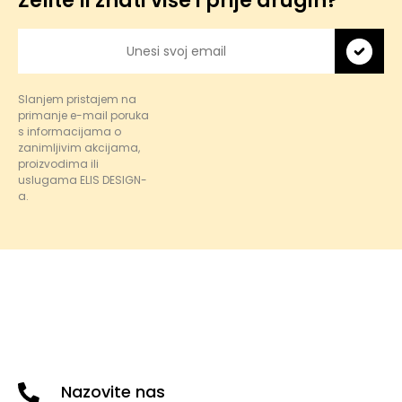
Želite li znati više i prije drugih?
Slanjem pristajem na
primanje e-mail poruka
s informacijama o
zanimljivim akcijama,
proizvodima ili
uslugama ELIS DESIGN-
a.
Nazovite nas