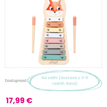
Na zalihi (dostava u 3-5
Dostupnost:
radnih dana)
17,99 €