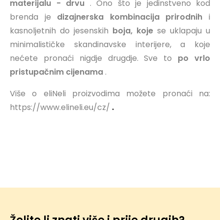
materijalu - drvu
.
Ono što je jedinstveno kod
brenda je
dizajnerska
kombinacija prirodnih
i
kasnoljetnih do jesenskih
boja, koje
se uklapaju u
minimalističke skandinavske interijere, a koje
nećete pronaći nigdje drugdje.
Sve to
po vrlo
pristupačnim cijenama
.
Više o eliNeli proizvodima možete pronaći na:
https://www.elineli.eu/cz/
.