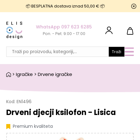
📦 BESPLATNA dostava iznad 50,00 € 📦
WhatsApp 097 623 6285
Pon. - Pet. 9:00 - 17:00
Traži
>
Igračke
>
Drvene igračke
Kod:
EN1496
Drveni djecji ksilofon - Lisica
Premium kvaliteta