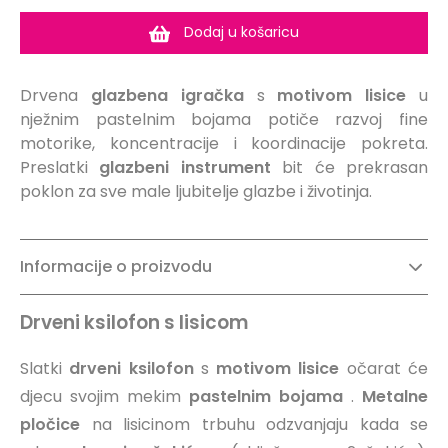
Dodaj u košaricu
Drvena
glazbena igračka
s
motivom
lisice
u
nježnim pastelnim bojama potiče razvoj fine
motorike, koncentracije i koordinacije pokreta.
Preslatki
glazbeni instrument
bit će prekrasan
poklon za sve male ljubitelje glazbe i životinja.
Informacije o proizvodu
Drveni ksilofon s lisicom
Slatki
drveni ksilofon
s
motivom lisice
očarat će
djecu svojim mekim
pastelnim bojama
.
Metalne
pločice
na lisicinom trbuhu odzvanjaju kada se