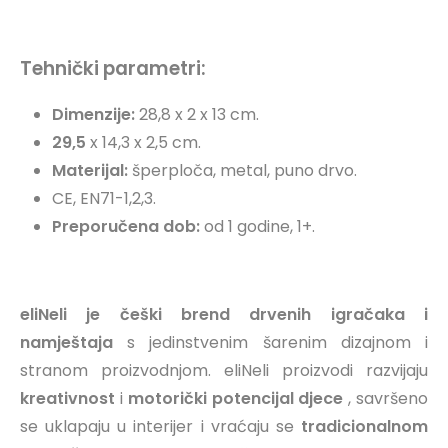
Tehnički parametri:
Dimenzije:
28,8 x 2 x 13 cm.
29,5
x 14,3 x 2,5 cm.
Materijal:
šperploča, metal, puno drvo.
CE, EN71-1,2,3.
Preporučena dob:
od 1 godine, 1+.
eliNeli je češki brend drvenih igračaka i
namještaja
s jedinstvenim šarenim dizajnom i
stranom proizvodnjom. eliNeli proizvodi razvijaju
kreativnost
i
motorički potencijal djece
, savršeno
se uklapaju u interijer i vraćaju se
tradicionalnom