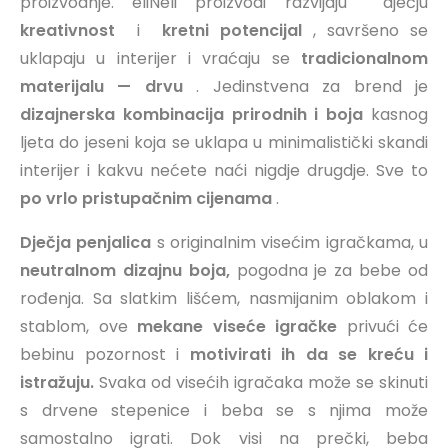
proizvodnje.
eliNeli proizvodi razvijaju dječju
kreativnost
i
kretni potencijal
, savršeno se
uklapaju u interijer i vraćaju se
tradicionalnom
materijalu — drvu
.
Jedinstvena za brend je
dizajnerska kombinacija prirodnih i
boja
kasnog
ljeta do jeseni
koja se uklapa u minimalistički skandi
interijer i kakvu nećete naći nigdje drugdje.
Sve to
po vrlo pristupačnim cijenama
.
Dječja penjalica
s originalnim visećim igračkama, u
neutralnom dizajnu boja,
pogodna je za bebe od
rođenja.
Sa slatkim lišćem, nasmijanim oblakom i
stablom, ove
mekane viseće igračke
privući će
bebinu pozornost i
motivirati ih da se kreću i
istražuju.
Svaka od visećih igračaka može se skinuti
s drvene stepenice i beba se s njima može
samostalno igrati.
Dok visi na prečki, beba