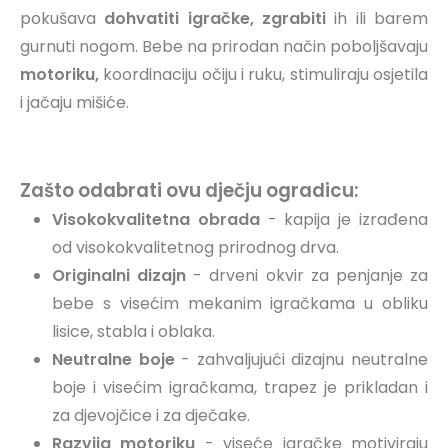
pokušava
dohvatiti igračke, zgrabiti
ih ili barem
gurnuti nogom.
Bebe na prirodan način poboljšavaju
motoriku,
koordinaciju očiju i ruku, stimuliraju osjetila
i jačaju mišiće.
Zašto odabrati ovu dječju ogradicu:
Visokokvalitetna obrada
- kapija je izrađena
od visokokvalitetnog prirodnog drva.
Originalni dizajn
- drveni okvir za penjanje za
bebe s visećim mekanim igračkama u obliku
lisice, stabla i oblaka.
Neutralne boje
- zahvaljujući dizajnu neutralne
boje i visećim igračkama, trapez je prikladan i
za djevojčice i za dječake.
Razvija motoriku
- viseće igračke motiviraju