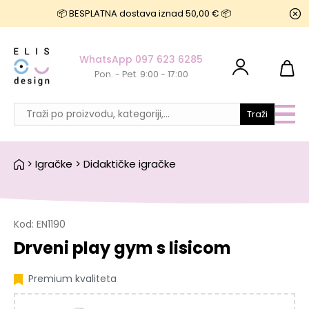
📦 BESPLATNA dostava iznad 50,00 € 📦
WhatsApp 097 623 6285
Pon. - Pet. 9:00 - 17:00
Traži
>
Igračke
>
Didaktičke igračke
Kod:
EN1190
Drveni play gym s lisicom
Premium kvaliteta