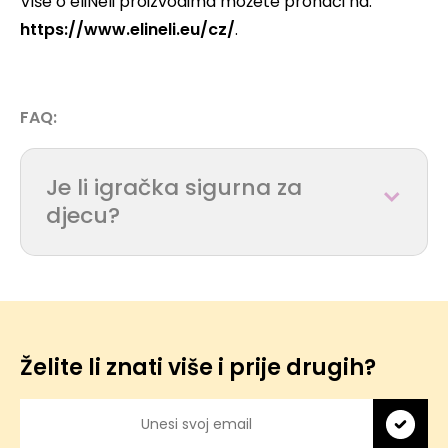
Više o eliNeli proizvodima možete pronaći na:
https://www.elineli.eu/cz/
.
FAQ:
Je li igračka sigurna za
djecu?
Želite li znati više i prije drugih?