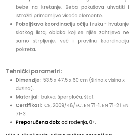
bebe na kretanje.
Beba pokušava uhvatiti i
istražiti primamljive viseće elemente.
Poboljšava koordinaciju očiju i ruku
- hvatanje
slatkog lista, oblaka koji se njiše zahtijeva ne
samo strpljenje, već i pravilnu koordinaciju
pokreta.
Tehnički parametri:
Dimenzije:
53,5 x 47,5 x 60 cm (širina x visina x
dužina).
Materijal:
bukva, šperploča, štof.
Certifikati:
CE, 2009/48/EC, EN 71-1, EN 71-2 i EN
71-3.
Preporučena dob:
od rođenja, 0+.