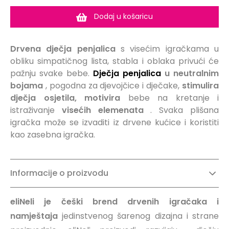
Dodaj u košaricu
Drvena dječja penjalica
s visećim igračkama u
obliku simpatičnog lista, stabla i oblaka privući će
pažnju svake bebe.
Dječja penjalica
u neutralnim
bojama
, pogodna za djevojčice i dječake,
stimulira
dječja osjetila, motivira
bebe na kretanje i
istraživanje
visećih elemenata
.
Svaka plišana
igračka može se izvaditi iz drvene kućice i koristiti
kao zasebna igračka.
Informacije o proizvodu
eliNeli je češki brend drvenih igračaka i
namještaja
jedinstvenog šarenog dizajna i strane