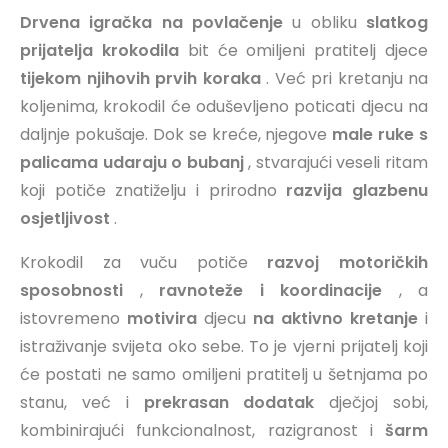
Drvena igračka na povlačenje
u obliku
slatkog
prijatelja krokodila
bit će omiljeni pratitelj djece
tijekom njihovih prvih koraka
. Već pri kretanju na
koljenima, krokodil će oduševljeno poticati djecu na
daljnje pokušaje. Dok se kreće, njegove
male ruke s
palicama udaraju o bubanj
, stvarajući veseli ritam
koji potiče znatiželju i prirodno
razvija glazbenu
osjetljivost
.
Krokodil za vuču potiče
razvoj motoričkih
sposobnosti
,
ravnoteže i koordinacije
, a
istovremeno
motivira
djecu
na aktivno kretanje
i
istraživanje svijeta oko sebe. To je vjerni prijatelj koji
će postati ne samo omiljeni pratitelj u šetnjama po
stanu, već i
prekrasan dodatak
dječjoj sobi,
kombinirajući funkcionalnost, razigranost i
šarm