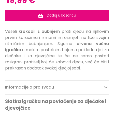
19,99 €
Dodaj u košaricu
Veseli
krokodil s bubnjem
prati djecu na njihovim
prvim koracima i izmami im osmijeh na lice svojim
ritmičnim bubnjanjem. Sigurna
drvena
vučna
igračka
u mekim pastelnim bojama prikladna je i za
dječake i za djevojčice te će ne samo postati
razigrani pratitelj koji će zabaviti djecu, već će biti i
prekrasan dodatak svakoj dječjoj sobi.
Informacije o proizvodu
Slatka igračka na povlačenje za dječake i
djevojčice