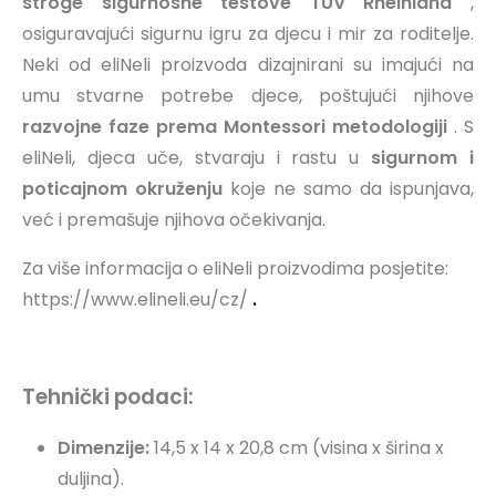
stroge sigurnosne testove TÜV Rheinland
,
osiguravajući sigurnu igru ​​za djecu i mir za roditelje.
Neki od eliNeli proizvoda dizajnirani su imajući na
umu stvarne potrebe djece, poštujući njihove
razvojne faze prema Montessori metodologiji
. S
eliNeli, djeca uče, stvaraju i rastu u
sigurnom i
poticajnom okruženju
koje ne samo da ispunjava,
već i premašuje njihova očekivanja.
Za više informacija o eliNeli proizvodima posjetite:
https://www.elineli.eu/cz/
.
Tehnički podaci:
Dimenzije:
14,5 x 14 x 20,8 cm (visina x širina x
duljina).