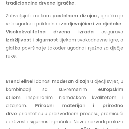
tradicionalne drvene igračke
.
Zahvaljujući mekom
pastelnom dizajnu
, igračka je
vrlo ugodna i prikladna
i za djevojčice i za dječake
.
Visokokvalitetna drvena izrada
osigurava
izdržljivost i sigurnost
tijekom svakodnevne igre, a
glatka površina je također ugodna i nježna za dječje
ruke.
Brend eliNeli
donosi
moderan dizajn
u dječji svijet, u
kombinaciji sa suvremenim
europskim
stilom
inspiriranim njemačkom kvalitetom i
dizajnom.
Prirodni materijali i prirodno
drvo
prioritet su u proizvodnom procesu, promičući
održivost i sigurnost igračaka. Novi proizvodi prolaze