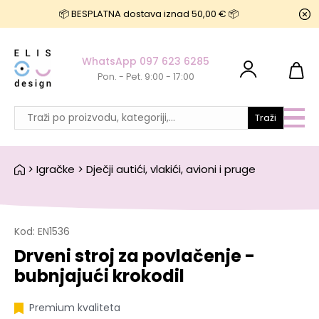
📦 BESPLATNA dostava iznad 50,00 € 📦
WhatsApp 097 623 6285
Pon. - Pet. 9:00 - 17:00
Traži
>
Igračke
>
Dječji autići, vlakići, avioni i pruge
Kod:
EN1536
Drveni stroj za povlačenje -
bubnjajući krokodil
Premium kvaliteta