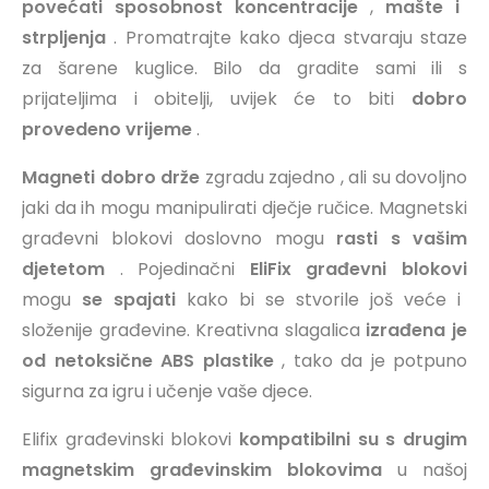
povećati sposobnost koncentracije
,
mašte
i
strpljenja
. Promatrajte kako djeca stvaraju staze
za šarene kuglice. Bilo da gradite sami ili s
prijateljima i obitelji, uvijek će to biti
dobro
provedeno vrijeme
.
Magneti
dobro
drže
zgradu zajedno
, ali su dovoljno
jaki da ih mogu manipulirati dječje ručice. Magnetski
građevni blokovi doslovno mogu
rasti s vašim
djetetom
. Pojedinačni
EliFix građevni blokovi
mogu
se spajati
kako bi se stvorile još veće i
složenije građevine. Kreativna slagalica
izrađena je
od netoksične ABS plastike
, tako da je potpuno
sigurna za igru i učenje vaše djece.
Elifix građevinski blokovi
kompatibilni su
s drugim
magnetskim građevinskim blokovima
u našoj