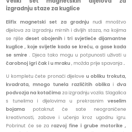
Veliki set magnetskih dijelova za
izgradnju staze za kuglice
Elifix magnetski set za gradnju
nudi mnoštvo
dijelova za izgradnju mirnih i divljih staza, na kojima
se njiše
deset obojenih
i
tri svjetleće dijamantne
kuglice , koje svijetle
kada se kreću, a gase kada
se smire
. Djeca tako mogu u potpunosti uživati u
čarobnoj igri čak i u mraku
, možda prije spavanja
.
U kompletu ćete pronaći dijelove
u obliku
trokuta,
kvadrata,
mnogo tunela različitih oblika
i
dva
podvozja na kotačima
za izgradnju vozila. Slagalica
s tunelima i dijelovima u prekrasnim
veselim
bojama
potaknut će sate neograničene
kreativnosti, zabave i učenja kroz ugodnu igru.
Pobrinut će se za
razvoj fine i grube motorike
,