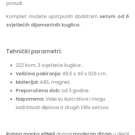
ponudi.
Komplet možete upotpuniti dodatnim
setom od 6
svjetlećih dijamantnih kuglica
.
Tehnički parametri:
222 kom, 3 svjetleće kuglice
.
Veličina pakiranja:
48,5 x 40 x 10,6 cm.
Materijal:
ABS, magnet.
Preporučena dob:
od 3 godine.
Napomena:
Videi su ilustrativni i mogu
sadržavati dijelove iz drugih Elifix setova.
Robna marka eliNeli
donosi
moderan dizajn
u dječji