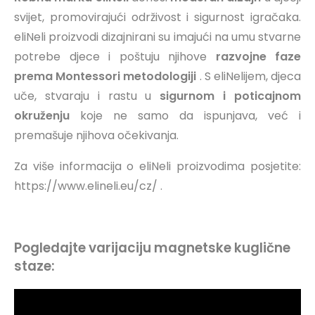
svijet, promovirajući održivost i sigurnost igračaka.
eliNeli proizvodi dizajnirani su imajući na umu stvarne
potrebe djece i poštuju njihove
razvojne faze
prema Montessori metodologiji
. S eliNelijem, djeca
uče, stvaraju i rastu u
sigurnom i poticajnom
okruženju
koje ne samo da ispunjava, već i
premašuje njihova očekivanja.
Za više informacija o eliNeli proizvodima posjetite:
https://www.elineli.eu/cz/
.
Pogledajte varijaciju magnetske kuglične
staze: