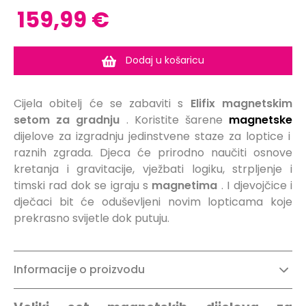
159,99 €
Dodaj u košaricu
Cijela obitelj će se zabaviti s
Elifix magnetskim
setom za gradnju
. Koristite šarene
magnetske
dijelove za izgradnju jedinstvene staze za loptice i
raznih zgrada. Djeca će prirodno naučiti osnove
kretanja i gravitacije, vježbati logiku, strpljenje i
timski rad dok se igraju s
magnetima
. I djevojčice i
dječaci bit će oduševljeni novim lopticama koje
prekrasno svijetle dok putuju.
Informacije o proizvodu