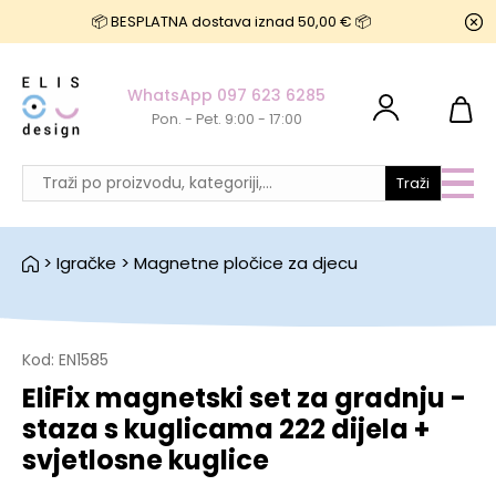
📦 BESPLATNA dostava iznad 50,00 € 📦
WhatsApp 097 623 6285
Pon. - Pet. 9:00 - 17:00
Traži
>
Igračke
>
Magnetne pločice za djecu
Kod:
EN1585
EliFix magnetski set za gradnju -
staza s kuglicama 222 dijela +
svjetlosne kuglice