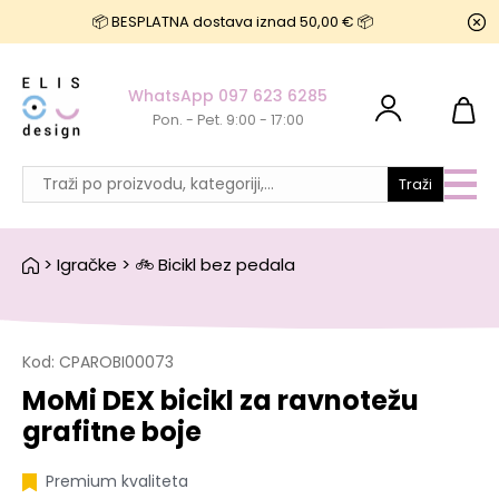
📦 BESPLATNA dostava iznad 50,00 € 📦
WhatsApp 097 623 6285
Pon. - Pet. 9:00 - 17:00
Traži
>
Igračke
>
🚲 Bicikl bez pedala
Kod:
CPAROBI00073
MoMi DEX bicikl za ravnotežu
grafitne boje
Premium kvaliteta