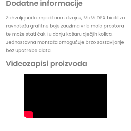
Dodatne informacije
Zahvaljujući kompaktnom dizajnu, MoMi DEX bicikl za
ravnotežu grafitne boje zauzima vrlo malo prostora
te može stati čak i u donju košaru dječjih kolica.
Jednostavna montaža omogućuje brzo sastavljanje
bez upotrebe alata.
Videozapisi proizvoda