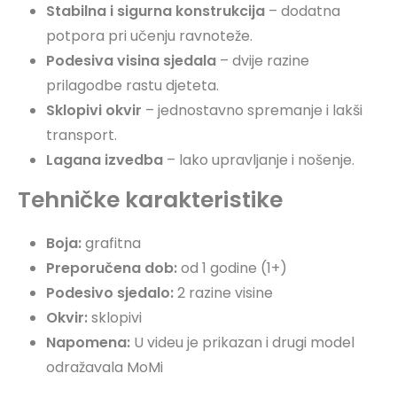
Stabilna i sigurna konstrukcija
– dodatna
potpora pri učenju ravnoteže.
Podesiva visina sjedala
– dvije razine
prilagodbe rastu djeteta.
Sklopivi okvir
– jednostavno spremanje i lakši
transport.
Lagana izvedba
– lako upravljanje i nošenje.
Tehničke karakteristike
Boja:
grafitna
Preporučena dob:
od 1 godine (1+)
Podesivo sjedalo:
2 razine visine
Okvir:
sklopivi
Napomena:
U videu je prikazan i drugi model
odražavala MoMi