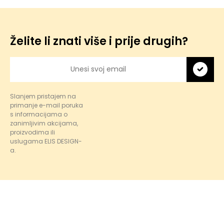
Želite li znati više i prije drugih?
Slanjem pristajem na
primanje e-mail poruka
s informacijama o
zanimljivim akcijama,
proizvodima ili
uslugama ELIS DESIGN-
a.