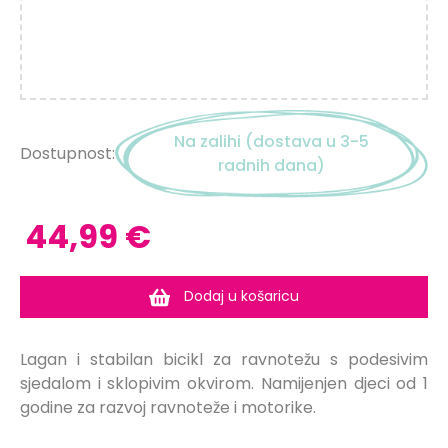
Na zalihi (dostava u 3-5
Dostupnost:
radnih dana)
44,99 €
Dodaj u košaricu
Lagan i stabilan bicikl za ravnotežu s podesivim
sjedalom i sklopivim okvirom. Namijenjen djeci od 1
godine za razvoj ravnoteže i motorike.