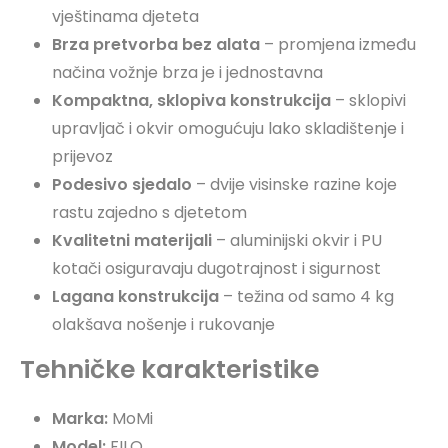
vještinama djeteta
Brza pretvorba bez alata
– promjena između
načina vožnje brza je i jednostavna
Kompaktna, sklopiva konstrukcija
– sklopivi
upravljač i okvir omogućuju lako skladištenje i
prijevoz
Podesivo sjedalo
– dvije visinske razine koje
rastu zajedno s djetetom
Kvalitetni materijali
– aluminijski okvir i PU
kotači osiguravaju dugotrajnost i sigurnost
Lagana konstrukcija
– težina od samo 4 kg
olakšava nošenje i rukovanje
Tehničke karakteristike
Marka:
MoMi
Model:
FILO