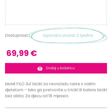
Dostupnost:
Isporuka unutar 2 tjedna
69,99 €
Dodaj u košaricu
MoMi FILO 3u1 bicikl za ravnotežu raste s vašim
djetetom – lako ga pretvorite u tricikl ili balans bicikl
bez alata. Za djecu od 18 mjeseci.