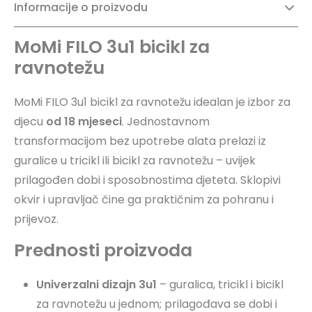
Informacije o proizvodu
MoMi FILO 3u1 bicikl za
ravnotežu
MoMi FILO 3u1 bicikl za ravnotežu idealan je izbor za
djecu
od 18 mjeseci
. Jednostavnom
transformacijom bez upotrebe alata prelazi iz
guralice u tricikl ili bicikl za ravnotežu – uvijek
prilagođen dobi i sposobnostima djeteta. Sklopivi
okvir i upravljač čine ga praktičnim za pohranu i
prijevoz.
Prednosti proizvoda
Univerzalni dizajn 3u1
– guralica, tricikl i bicikl
za ravnotežu u jednom; prilagođava se dobi i