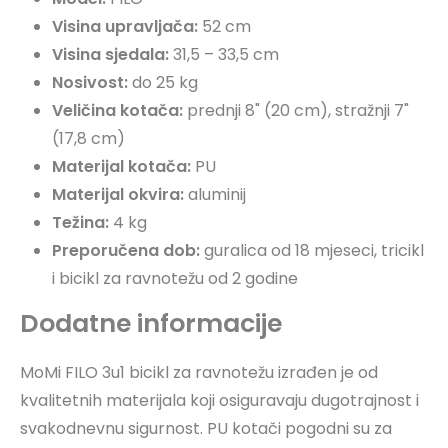
Visina upravljača:
52 cm
Visina sjedala:
31,5 – 33,5 cm
Nosivost:
do 25 kg
Veličina kotača:
prednji 8" (20 cm), stražnji 7"
(17,8 cm)
Materijal kotača:
PU
Materijal okvira:
aluminij
Težina:
4 kg
Preporučena dob:
guralica od 18 mjeseci, tricikl
i bicikl za ravnotežu od 2 godine
Dodatne informacije
MoMi FILO 3u1 bicikl za ravnotežu izrađen je od
kvalitetnih materijala koji osiguravaju dugotrajnost i
svakodnevnu sigurnost. PU kotači pogodni su za