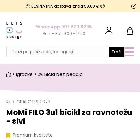
📦 BESPLATNA dostava iznad 50,00 € 📦
WhatsApp 097 623 6285
Pon. - Pet. 9:00 - 17:00
Traži
>
Igračke
>
🚲 Bicikl bez pedala
Kod:
CPAROTR00023
MoMi FILO 3u1 bicikl za ravnotežu
- sivi
Premium kvaliteta