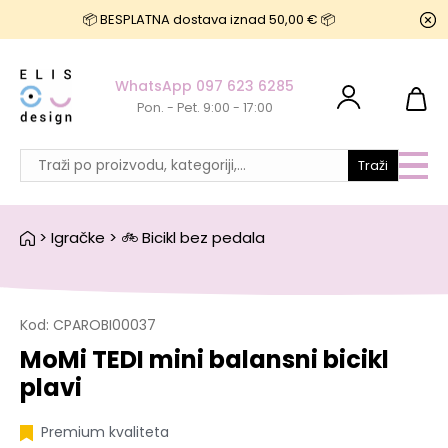
📦 BESPLATNA dostava iznad 50,00 € 📦
WhatsApp 097 623 6285
Pon. - Pet. 9:00 - 17:00
Traži
>
Igračke
>
🚲 Bicikl bez pedala
Kod:
CPAROBI00037
MoMi TEDI mini balansni bicikl
plavi
Premium kvaliteta