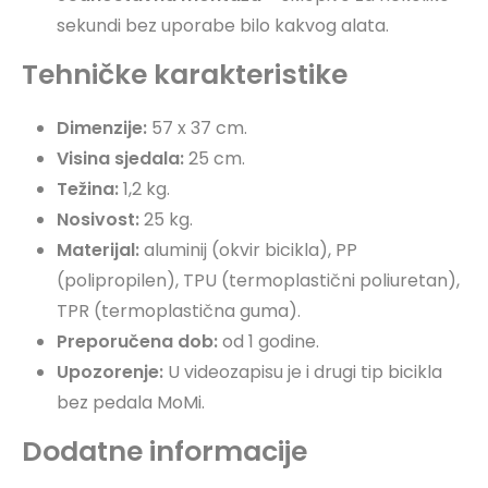
sekundi bez uporabe bilo kakvog alata.
Tehničke karakteristike
Dimenzije:
57 x 37 cm.
Visina sjedala:
25 cm.
Težina:
1,2 kg.
Nosivost:
25 kg.
Materijal:
aluminij (okvir bicikla), PP
(polipropilen), TPU (termoplastični poliuretan),
TPR (termoplastična guma).
Preporučena dob:
od 1 godine.
Upozorenje:
U videozapisu je i drugi tip bicikla
bez pedala MoMi.
Dodatne informacije