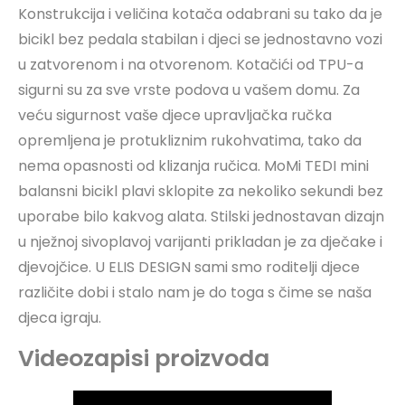
Konstrukcija i veličina kotača odabrani su tako da je
bicikl bez pedala stabilan i djeci se jednostavno vozi
u zatvorenom i na otvorenom. Kotačići od TPU-a
sigurni su za sve vrste podova u vašem domu. Za
veću sigurnost vaše djece upravljačka ručka
opremljena je protukliznim rukohvatima, tako da
nema opasnosti od klizanja ručica. MoMi TEDI mini
balansni bicikl plavi sklopite za nekoliko sekundi bez
uporabe bilo kakvog alata. Stilski jednostavan dizajn
u nježnoj sivoplavoj varijanti prikladan je za dječake i
djevojčice. U ELIS DESIGN sami smo roditelji djece
različite dobi i stalo nam je do toga s čime se naša
djeca igraju.
Videozapisi proizvoda