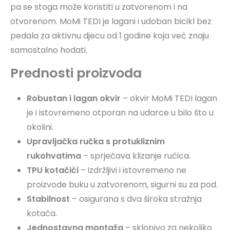
pa se stoga može koristiti u zatvorenom i na
otvorenom. MoMi TEDI je lagani i udoban bicikl bez
pedala za aktivnu djecu od 1 godine koja već znaju
samostalno hodati.
Prednosti proizvoda
Robustan i lagan okvir
– okvir MoMi TEDI lagan
je i istovremeno otporan na udarce u bilo što u
okolini.
Upravljačka ručka s protukliznim
rukohvatima
– sprječava klizanje ručica.
TPU kotačići
– izdržljivi i istovremeno ne
proizvode buku u zatvorenom, sigurni su za pod.
Stabilnost
– osigurana s dva široka stražnja
kotača.
Jednostavna montaža
– sklopivo za nekoliko