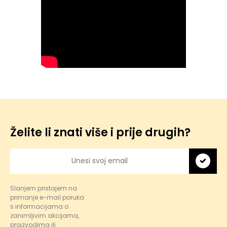
Želite li znati više i prije drugih?
Slanjem pristajem na
primanje e-mail poruka
s informacijama o
zanimljivim akcijama,
proizvodima ili