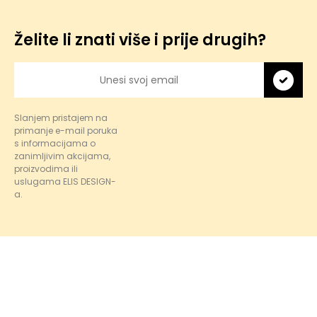
Želite li znati više i prije drugih?
Slanjem pristajem na
primanje e-mail poruka
s informacijama o
zanimljivim akcijama,
proizvodima ili
uslugama ELIS DESIGN-
a.