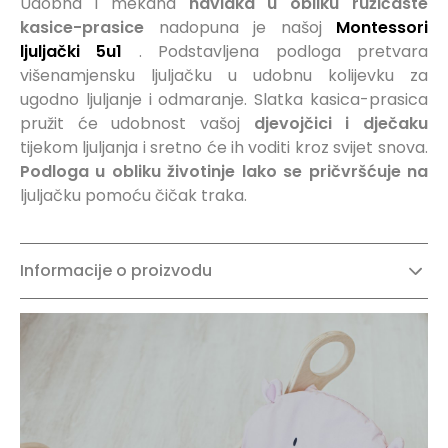
Udobna i mekana
navlaka u obliku ružičaste
kasice-prasice
nadopuna je našoj
Montessori
ljuljački 5u1
. Podstavljena podloga pretvara
višenamjensku ljuljačku u udobnu kolijevku za
ugodno ljuljanje i odmaranje. Slatka kasica-prasica
pružit će udobnost vašoj
djevojčici i dječaku
tijekom ljuljanja i sretno će ih voditi kroz svijet snova.
Podloga u obliku životinje
lako se pričvršćuje na
ljuljačku pomoću čičak traka.
Informacije o proizvodu