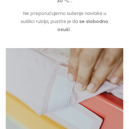
30 °C .
Ne preporučujemo sušenje navlake u
sušilici rublja, pustite je da
se slobodno
osuši
.