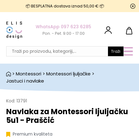
📦 BESPLATNA dostava iznad 50,00 € 📦
WhatsApp 097 623 6285
Pon. - Pet. 9:00 - 17:00
Traži
>
Montessori
>
Montessori ljuljačke
>
Jastuci i navlake
Kod:
13791
Navlaka za Montessori ljuljačku
5u1 - Praščić
Premium kvaliteta