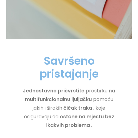
Savršeno
pristajanje
Jednostavno pričvrstite
prostirku
na
multifunkcionalnu ljuljačku
pomoću
jakih i širokih
čičak traka
, koje
osiguravaju da
ostane na mjestu bez
ikakvih problema
.