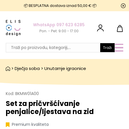
📦 BESPLATNA dostava iznad 50,00 € 📦
WhatsApp 097 623 6285
Pon. - Pet. 9:00 - 17:00
Traži
>
Dječja soba
>
Unutarnje igraonice
Kod:
BKMW01A00
Set za pričvršćivanje
penjalice/ljestava na zid
Premium kvaliteta