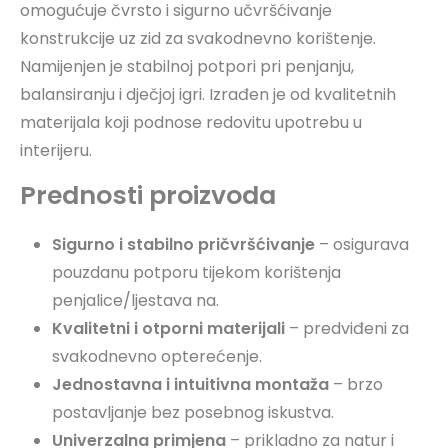
omogućuje čvrsto i sigurno učvršćivanje
konstrukcije uz zid za svakodnevno korištenje.
Namijenjen je stabilnoj potpori pri penjanju,
balansiranju i dječjoj igri. Izrađen je od kvalitetnih
materijala koji podnose redovitu upotrebu u
interijeru.
Prednosti proizvoda
Sigurno i stabilno pričvršćivanje
– osigurava
pouzdanu potporu tijekom korištenja
penjalice/ljestava na.
Kvalitetni i otporni materijali
– predviđeni za
svakodnevno opterećenje.
Jednostavna i intuitivna montaža
– brzo
postavljanje bez posebnog iskustva.
Univerzalna primjena
– prikladno za natur i