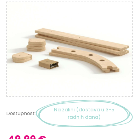
Na zalihi (dostava u 3-5
Dostupnost:
radnih dana)