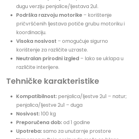
dugu verziju penjalice/ljestava 2u1.
Podrška razvoju motorike
– korištenje
pričvršćenih ljestava potiče grubu motoriku i
koordinaciju.
Visoka nosivost
– omogućuje sigurno
korištenje za različite uzraste.
Neutralan prirodni izgled
– lako se uklapa u
različite interijere.
Tehničke karakteristike
Kompatibilnost:
penjalica/ljestve 2u1 – natur;
penjalica/ljestve 2u1 – duga
Nosivost:
100 kg
Preporučena dob:
od 1 godine
Upotreba:
samo za unutarnje prostore