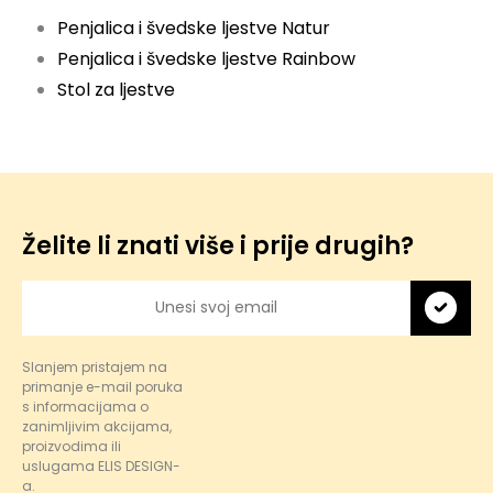
Penjalica i švedske ljestve Natur
Penjalica i švedske ljestve Rainbow
Stol za ljestve
Želite li znati više i prije drugih?
Slanjem pristajem na
primanje e-mail poruka
s informacijama o
zanimljivim akcijama,
proizvodima ili
uslugama ELIS DESIGN-
a.