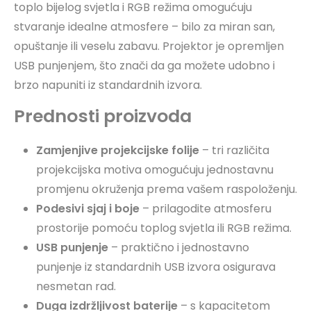
toplo bijelog svjetla i RGB režima omogućuju
stvaranje idealne atmosfere – bilo za miran san,
opuštanje ili veselu zabavu. Projektor je opremljen
USB punjenjem, što znači da ga možete udobno i
brzo napuniti iz standardnih izvora.
Prednosti proizvoda
Zamjenjive projekcijske folije
– tri različita
projekcijska motiva omogućuju jednostavnu
promjenu okruženja prema vašem raspoloženju.
Podesivi sjaj i boje
– prilagodite atmosferu
prostorije pomoću toplog svjetla ili RGB režima.
USB punjenje
– praktično i jednostavno
punjenje iz standardnih USB izvora osigurava
nesmetan rad.
Duga izdržljivost baterije
– s kapacitetom