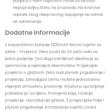
punjača s višim naponom može uzrokovati
nepopravljivu štetu na proizvodu. Na kvarove
nastale zbog neispravnog napajanja ne odnosi
se reklamacija.
Dodatne informacije
S kapacitetom baterije 1200mAh Noćno svjetlo za
bebe - Projektor Zeko pruža do 24 sata rada na
jedno punjenje. Ova duga izdržljivost idealna je za
cjelonoćne projekcije ili vikend izlete. Projekcijski
projektor s glazbom Zeko nudi plynulo prigušivanje i
projekciju, zahvaljujući čemu možete jednostavno
mijenjati atmosferu prostorije. Intuitivno upravljanje
prikladno je i za djecu. Promjena boja, rotacija
projekcije, reprodukcija glazbe, 3 projekcijske folije i
plynulo prigušivanje. Kombinacija svjetla i zvuka