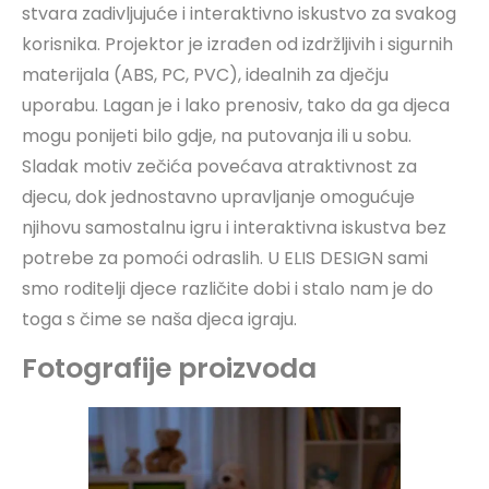
stvara zadivljujuće i interaktivno iskustvo za svakog
korisnika. Projektor je izrađen od izdržljivih i sigurnih
materijala (ABS, PC, PVC), idealnih za dječju
uporabu. Lagan je i lako prenosiv, tako da ga djeca
mogu ponijeti bilo gdje, na putovanja ili u sobu.
Sladak motiv zečića povećava atraktivnost za
djecu, dok jednostavno upravljanje omogućuje
njihovu samostalnu igru i interaktivna iskustva bez
potrebe za pomoći odraslih. U ELIS DESIGN sami
smo roditelji djece različite dobi i stalo nam je do
toga s čime se naša djeca igraju.
Fotografije proizvoda