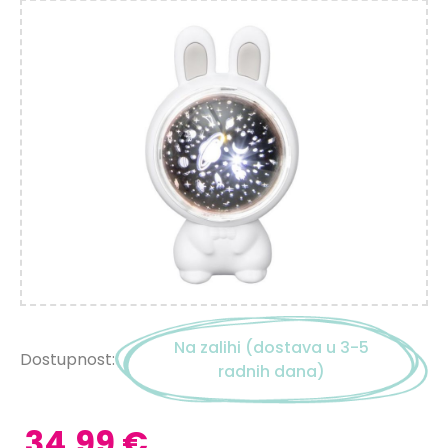
Na zalihi (dostava u 3-5
Dostupnost:
radnih dana)
34,99 €