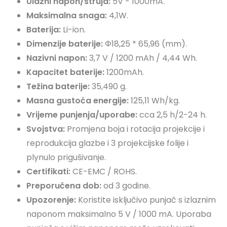
Ulazni napon/struja:
5V - 1000mA.
Maksimalna snaga:
4,1W.
Baterija:
Li-ion.
Dimenzije baterije:
Φ18,25 * 65,96 (mm).
Nazivni napon:
3,7 V / 1200 mAh / 4,44 Wh.
Kapacitet baterije:
1200mAh.
Težina baterije:
35,490 g.
Masna gustoća energije:
125,11 Wh/kg.
Vrijeme punjenja/uporabe:
cca 2,5 h/2-24 h.
Svojstva:
Promjena boja i rotacija projekcije i
reprodukcija glazbe i 3 projekcijske folije i
plynulo prigušivanje.
Certifikati:
CE-EMC / ROHS.
Preporučena dob:
od 3 godine.
Upozorenje:
Koristite isključivo punjač s izlaznim
naponom maksimalno 5 V / 1000 mA. Uporaba