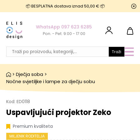
📦 BESPLATNA dostava iznad 50,00 € 📦
WhatsApp 097 623 6285
Pon. - Pet. 9:00 - 17:00
Traži
>
Dječja soba
>
Noćne svjetiljke i lampe za dječju sobu
Kod:
ED0118
Uspavljujući projektor Zeko
Premium kvaliteta
MILJENIK RODITELJA