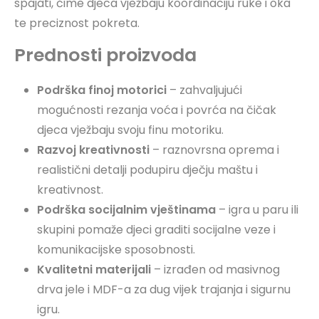
spajati, čime djeca vježbaju koordinaciju ruke i oka
te preciznost pokreta.
Prednosti proizvoda
Podrška finoj motorici
– zahvaljujući
mogućnosti rezanja voća i povrća na čičak
djeca vježbaju svoju finu motoriku.
Razvoj kreativnosti
– raznovrsna oprema i
realistični detalji podupiru dječju maštu i
kreativnost.
Podrška socijalnim vještinama
– igra u paru ili
skupini pomaže djeci graditi socijalne veze i
komunikacijske sposobnosti.
Kvalitetni materijali
– izrađen od masivnog
drva jele i MDF-a za dug vijek trajanja i sigurnu
igru.