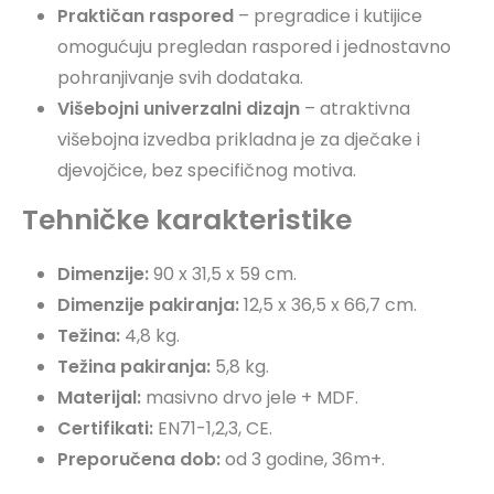
Praktičan raspored
– pregradice i kutijice
omogućuju pregledan raspored i jednostavno
pohranjivanje svih dodataka.
Višebojni univerzalni dizajn
– atraktivna
višebojna izvedba prikladna je za dječake i
djevojčice, bez specifičnog motiva.
Tehničke karakteristike
Dimenzije:
90 x 31,5 x 59 cm.
Dimenzije pakiranja:
12,5 x 36,5 x 66,7 cm.
Težina:
4,8 kg.
Težina pakiranja:
5,8 kg.
Materijal:
masivno drvo jele + MDF.
Certifikati:
EN71-1,2,3, CE.
Preporučena dob:
od 3 godine, 36m+.