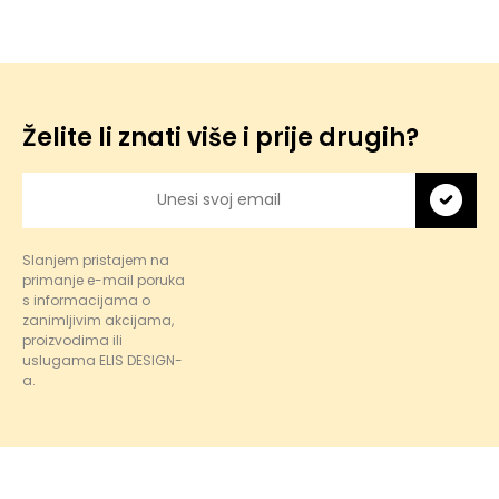
Želite li znati više i prije drugih?
Slanjem pristajem na
primanje e-mail poruka
s informacijama o
zanimljivim akcijama,
proizvodima ili
uslugama ELIS DESIGN-
a.