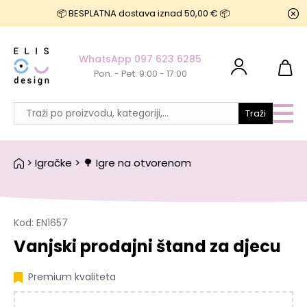
📦 BESPLATNA dostava iznad 50,00 € 📦
WhatsApp 097 623 6285
Pon. - Pet. 9:00 - 17:00
Traži
>
Igračke
>
🌳 Igre na otvorenom
Kod:
EN1657
Vanjski prodajni štand za djecu
Premium kvaliteta