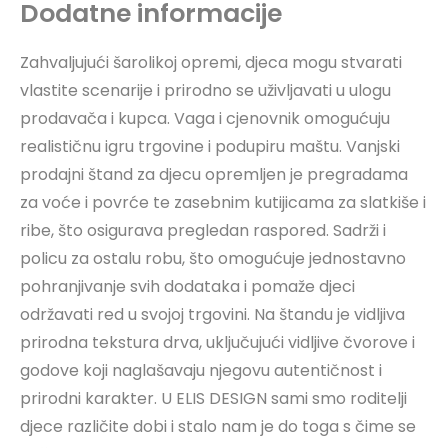
Dodatne informacije
Zahvaljujući šarolikoj opremi, djeca mogu stvarati
vlastite scenarije i prirodno se uživljavati u ulogu
prodavača i kupca. Vaga i cjenovnik omogućuju
realističnu igru trgovine i podupiru maštu. Vanjski
prodajni štand za djecu opremljen je pregradama
za voće i povrće te zasebnim kutijicama za slatkiše i
ribe, što osigurava pregledan raspored. Sadrži i
policu za ostalu robu, što omogućuje jednostavno
pohranjivanje svih dodataka i pomaže djeci
održavati red u svojoj trgovini. Na štandu je vidljiva
prirodna tekstura drva, uključujući vidljive čvorove i
godove koji naglašavaju njegovu autentičnost i
prirodni karakter. U ELIS DESIGN sami smo roditelji
djece različite dobi i stalo nam je do toga s čime se