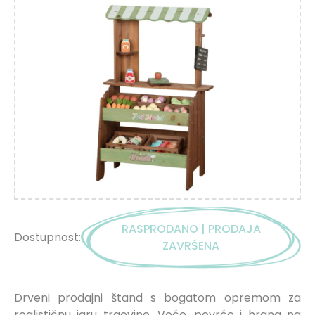
RASPRODANO | PRODAJA
Dostupnost:
ZAVRŠENA
Drveni prodajni štand s bogatom opremom za
realističnu igru trgovine. Voće, povrće i hrana na