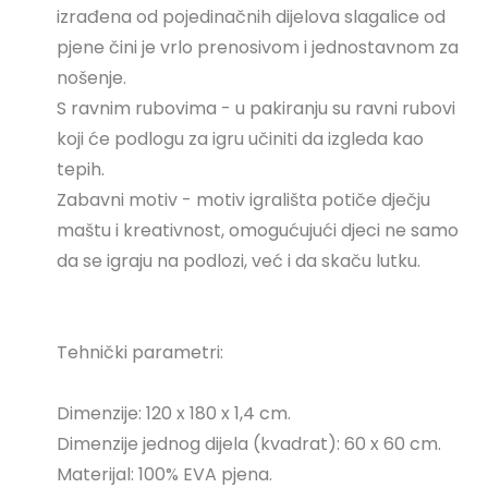
izrađena od pojedinačnih dijelova slagalice od
pjene čini je vrlo prenosivom i jednostavnom za
nošenje.
S ravnim rubovima - u pakiranju su ravni rubovi
koji će podlogu za igru ​​učiniti da izgleda kao
tepih.
Zabavni motiv - motiv igrališta potiče dječju
maštu i kreativnost, omogućujući djeci ne samo
da se igraju na podlozi, već i da skaču lutku.
Tehnički parametri:
Dimenzije: 120 x 180 x 1,4 cm.
Dimenzije jednog dijela (kvadrat): 60 x 60 cm.
Materijal: 100% EVA pjena.