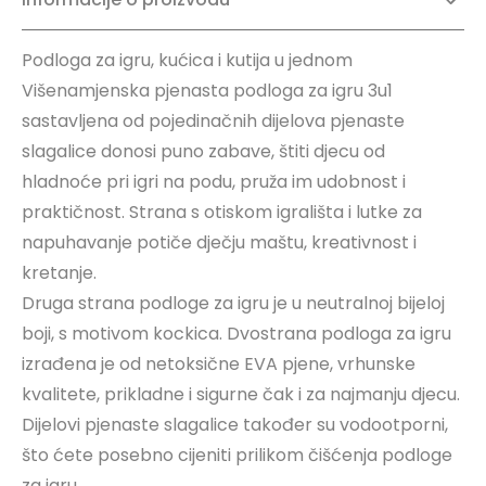
Podloga za igru, kućica i kutija u jednom
Višenamjenska pjenasta podloga za igru ​​3u1
sastavljena od pojedinačnih dijelova pjenaste
slagalice donosi puno zabave, štiti djecu od
hladnoće pri igri na podu, pruža im udobnost i
praktičnost. Strana s otiskom igrališta i lutke za
napuhavanje potiče dječju maštu, kreativnost i
kretanje.
Druga strana podloge za igru ​​je u neutralnoj bijeloj
boji, s motivom kockica. Dvostrana podloga za igru ​​
izrađena je od netoksične EVA pjene, vrhunske
kvalitete, prikladne i sigurne čak i za najmanju djecu.
Dijelovi pjenaste slagalice također su vodootporni,
što ćete posebno cijeniti prilikom čišćenja podloge
za igru.