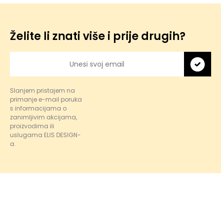
Želite li znati više i prije drugih?
Slanjem pristajem na
primanje e-mail poruka
s informacijama o
zanimljivim akcijama,
proizvodima ili
uslugama ELIS DESIGN-
a.