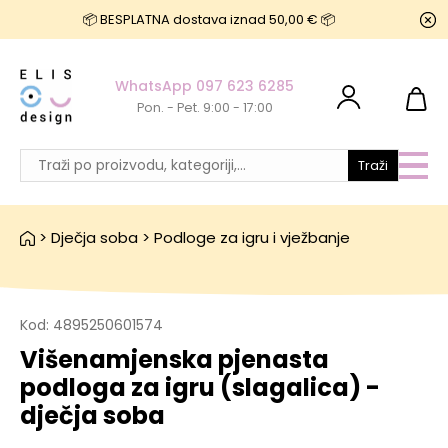
📦 BESPLATNA dostava iznad 50,00 € 📦
WhatsApp 097 623 6285
Pon. - Pet. 9:00 - 17:00
Traži
>
Dječja soba
>
Podloge za igru i vježbanje
Kod:
4895250601574
Višenamjenska pjenasta
podloga za igru ​​(slagalica) -
dječja soba