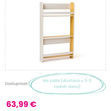
Na zalihi (dostava u 3-5
Dostupnost:
radnih dana)
63,99 €