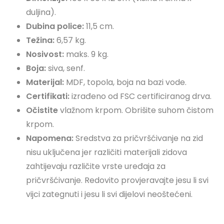
duljina).
Dubina police:
11,5 cm.
Težina:
6,57 kg.
Nosivost:
maks. 9 kg.
Boja:
siva, senf.
Materijal:
MDF, topola, boja na bazi vode.
Certifikati:
izrađeno od FSC certificiranog drva.
Očistite
vlažnom krpom. Obrišite suhom čistom
krpom.
Napomena:
Sredstva za pričvršćivanje na zid
nisu uključena jer različiti materijali zidova
zahtijevaju različite vrste uređaja za
pričvršćivanje. Redovito provjeravajte jesu li svi
vijci zategnuti i jesu li svi dijelovi neoštećeni.