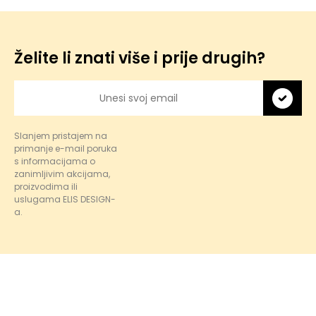
Želite li znati više i prije drugih?
Slanjem pristajem na
primanje e-mail poruka
s informacijama o
zanimljivim akcijama,
proizvodima ili
uslugama ELIS DESIGN-
a.