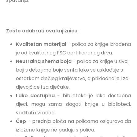
spavanja.
Zašto odabrati ovu knjižnicu:
Kvalitetan materijal
- polica za knjige izrađena
je od kvalitetnog FSC certificiranog drva.
Neutralna shema boja
- polica za knjige u sivoj
boji s detaljima boje senfa lako se usklađuje s
ostatkom dječjeg kraljevstva, a prikladna je i za
djevojčice i za dječake.
Lako dostupna
- biblioteka je lako dostupna
djeci, mogu sama slagati knjige u biblioteci,
vaditi ih i vraćati.
Čep
- prednja ploča na policama osigurava da
izložene knjige ne padaju s polica.