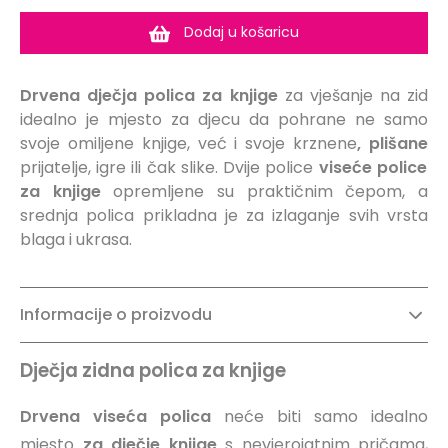
Dodaj u košaricu
Drvena dječja polica za knjige
za vješanje na zid
idealno je mjesto za djecu da pohrane ne samo
svoje omiljene knjige, već i svoje krznene
,
plišane
prijatelje, igre ili čak slike. Dvije police
viseće police
za knjige
opremljene su praktičnim čepom, a
srednja polica prikladna je za izlaganje svih vrsta
blaga i ukrasa.
Informacije o proizvodu
Dječja zidna polica za knjige
Drvena viseća polica
neće biti samo idealno
mjesto
za dječje knjige
s nevjerojatnim pričama,