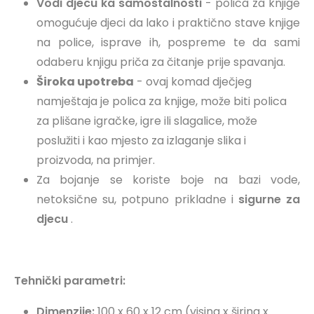
Vodi djecu ka samostalnosti
- polica za knjige
omogućuje djeci da lako i praktično stave knjige
na police, isprave ih, pospreme te da sami
odaberu knjigu priča za čitanje prije spavanja.
Široka upotreba
- ovaj komad dječjeg
namještaja je polica za knjige, može biti polica
za plišane igračke, igre ili slagalice, može
poslužiti i kao mjesto za izlaganje slika i
proizvoda, na primjer.
Za bojanje se koriste boje na bazi vode,
netoksične su, potpuno prikladne i
sigurne za
djecu
.
Tehnički parametri:
Dimenzije:
100 x 60 x 12 cm (visina x širina x