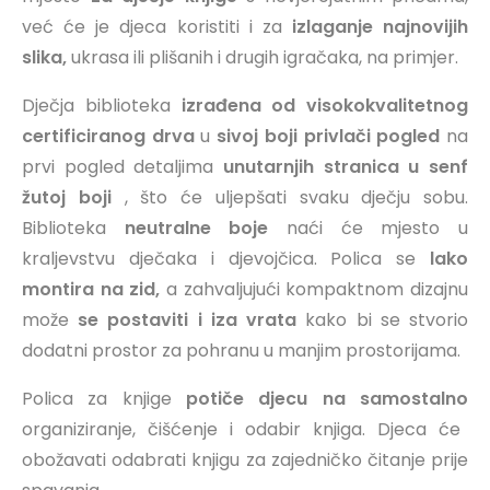
već će je djeca koristiti i za
izlaganje najnovijih
slika,
ukrasa ili plišanih i drugih igračaka, na primjer.
Dječja biblioteka
izrađena od visokokvalitetnog
certificiranog drva
u
sivoj boji
privlači pogled
na
prvi pogled detaljima
unutarnjih stranica u senf
žutoj boji
, što će uljepšati svaku dječju sobu.
Biblioteka
neutralne boje
naći će mjesto u
kraljevstvu dječaka i djevojčica. Polica se
lako
montira na zid,
a zahvaljujući kompaktnom dizajnu
može
se postaviti i iza vrata
kako bi se stvorio
dodatni prostor za pohranu u manjim prostorijama.
Polica za knjige
potiče djecu na samostalno
organiziranje, čišćenje i odabir knjiga. Djeca će
obožavati odabrati knjigu za zajedničko čitanje prije