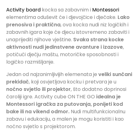
Activity board
kocka sa zabavnim i
Montessori
elementima oduševit će i djevojčice i dječake.
Lako
prenosiva i praktična
, ova kocka nudi niz logičkih i
zabavnih igara koje će djecu istovremeno zabaviti i
unaprijediti njihove vještine.
Svaka strana kocke
aktivnosti nudi jedinstvene avanture i izazove
,
potičući dječju maštu, motoričke sposobnosti i
logičko razmišljanje.
Jedan od najzanimljivijih elemenata je
veliki sunčani
prekidač
, koji osvjetljava kocku i pretvara je u
noćno svjetlo ili projektor
, što dodatno doprinosi
čaroliji igre. Activity cube ON THE GO
idealna je
Montessori igračka za putovanja, ponijeti kod
bake ili na vikend odmor.
Nudi multifunkcionalnu
zabavu i edukaciju, a malen je mogu koristiti i kao
noćno svjetlo s projektorom.