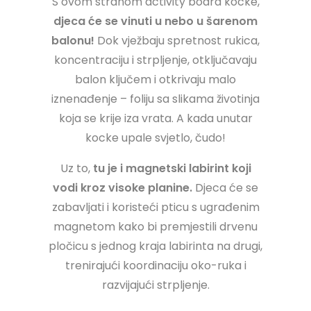
S ovom stranom activity board kocke,
djeca će se vinuti u nebo u šarenom
balonu!
Dok vježbaju spretnost rukica,
koncentraciju i strpljenje, otključavaju
balon ključem i otkrivaju malo
iznenađenje – foliju sa slikama životinja
koja se krije iza vrata. A kada unutar
kocke upale svjetlo, čudo!
Uz to,
tu je i magnetski labirint koji
vodi kroz visoke planine.
Djeca će se
zabavljati i koristeći pticu s ugrađenim
magnetom kako bi premjestili drvenu
pločicu s jednog kraja labirinta na drugi,
trenirajući koordinaciju oko-ruka i
razvijajući strpljenje.