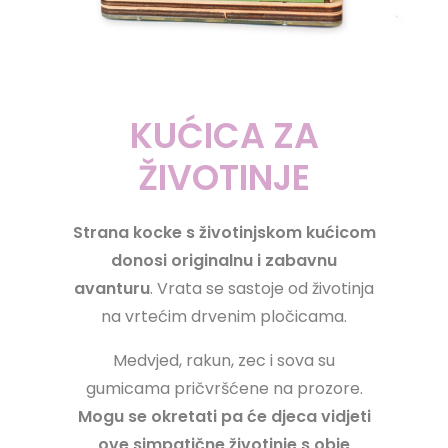
KUĆICA ZA
ŽIVOTINJE
Strana kocke s životinjskom kućicom
donosi originalnu i zabavnu
avanturu
. Vrata se sastoje od životinja
na vrtećim drvenim pločicama.
Medvjed, rakun, zec i sova su
gumicama pričvršćene na prozore.
Mogu se okretati pa će djeca vidjeti
ove simpatične životinje s obje