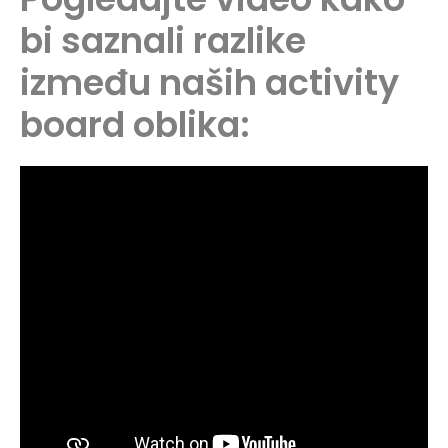
bi saznali razlike
između naših activity
board oblika: