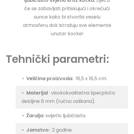
ljubičasto svjetlo kroz kocku.
Djeca
će se zabavljati pritiskujući i okrećući
sunce kako bi stvorila veselu
atmosferu dok istražuju sve elemente
unutar kocke!
Tehnički parametri:
Veličina proizvoda:
16,5 x 16,5 cm.
Materijal
: visokokvalitetna šperploča
debljine 6 mm (ručno oslikana).
Žarulja:
svijetlo ljubičasta.
Jamstvo:
2 godine.