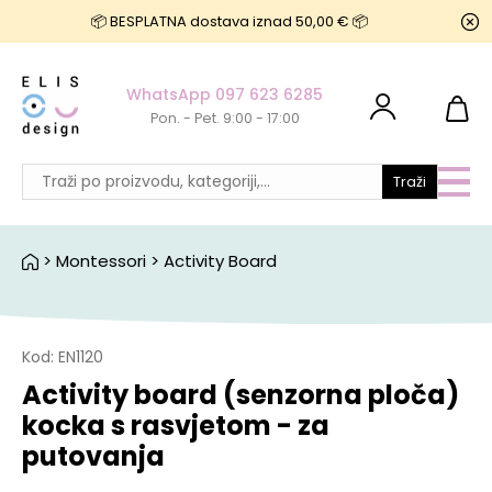
📦 BESPLATNA dostava iznad 50,00 € 📦
WhatsApp 097 623 6285
Pon. - Pet. 9:00 - 17:00
Traži
>
Montessori
>
Activity Board
Kod:
EN1120
Activity board (senzorna ploča)
kocka s rasvjetom - za
putovanja