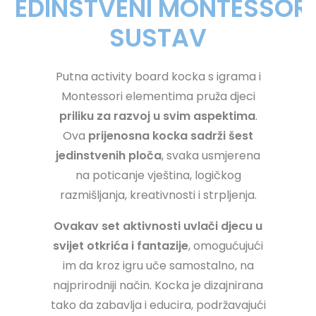
JEDINSTVENI MONTESSORI
SUSTAV
Putna activity board kocka s igrama i
Montessori elementima pruža djeci
priliku za razvoj u svim aspektima
.
Ova
prijenosna kocka sadrži šest
jedinstvenih ploča
, svaka usmjerena
na poticanje vještina, logičkog
razmišljanja, kreativnosti i strpljenja.
Ovakav set aktivnosti uvlači djecu u
svijet otkrića i fantazije
, omogućujući
im da kroz igru uče samostalno, na
najprirodniji način. Kocka je dizajnirana
tako da zabavlja i educira, podržavajući