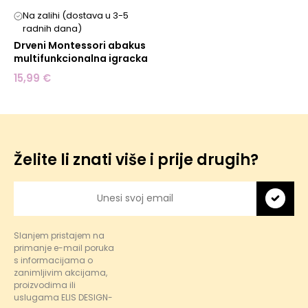
Na zalihi (dostava u 3-5
radnih dana)
Drveni Montessori abakus
multifunkcionalna igracka
15,99 €
Želite li znati više i prije drugih?
Slanjem pristajem na
primanje e-mail poruka
s informacijama o
zanimljivim akcijama,
proizvodima ili
uslugama ELIS DESIGN-