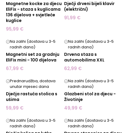
Magnetne kocke za djecu
Dječji drveni bijeli klavir
EliFix - staza s kuglicama
(električni)
136 dijelova + svjetleće
91,99 €
kuglice
95,99 €
Na zalihi (dostava u 3-5
Na zalihi (dostava u 3-5
radnih dana)
radnih dana)
Magnetni set za gradnju
Drvena staza s
EliFix mini - 100 dijelova
automobilima XXL
67,99 €
62,99 €
Prednarudžba, dostava
Na zalihi (dostava u 3-5
unutar mjesec dana
radnih dana)
Dječja rastuća stolica s
Glazbeni stol za djecu -
ušima
Životinje
59,99 €
49,99 €
Na zalihi (dostava u 3-5
Na zalihi (dostava u 3-5
radnih dana)
radnih dana)