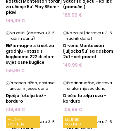
Rastući Montessori toranj
Šator za djecu – koliba
za učenje 5u1 Play 89cm -
(pamučni)
plavi
166,99 €
189,99 €
Na zalihi (dostava u 3-5
Na zalihi (dostava u 3-5
radnih dana)
radnih dana)
EliFix magnetski set za
Drvena Montessori
gradnju - staza s
ljuljačka 5u1 sa daskom
kuglicama 222 dijela +
2u1 - set pastel
svjetlosne kuglice
149,99 €
159,99 €
Prednarudžba, dostava
Prednarudžba, dostava
unutar mjesec dana
unutar mjesec dana
Dječja fotelja bež -
Dječja fotelja roza -
korduro
korduro
109,99 €
109,99 €
MILJENIK
MILJENIK
Na zalihi (dostava u 3-5
Na zalihi (dostava u 3-5
RODITELJA
RODITELJA
radnih dana)
radnih dana)