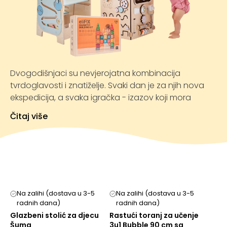
Dvogodišnjaci su nevjerojatna kombinacija
tvrdoglavosti i znatiželje. Svaki dan je za njih nova
ekspedicija, a svaka igračka - izazov koji mora
“provaliti”. I zato u toj dobi igra više nije samo
Čitaj više
zabavna: ona postaje ozbiljan posao. Kroz nju dijete
uči tko je, što može, i kako utječe na svijet oko sebe.
Zato igračke za djecu od 2 godine više ne trebaju
biti samo sigurne i šarene, već pametno osmišljene,
da prate i potiču razvoj.
Na zalihi (dostava u 3-5
Na zalihi (dostava u 3-5
radnih dana)
radnih dana)
Ovo je doba kada dijete želi sve “samo”, kada
Glazbeni stolić za djecu
Rastući toranj za učenje
eksperimentira s ravnotežom, uzrokom i
Šuma
3u1 Bubble 90 cm sa