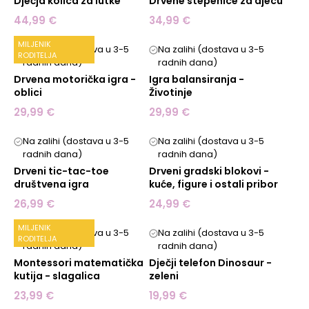
Dječja kolica za lutke
Drvene stepenice za djecu
44,99 €
34,99 €
MILJENIK
Na zalihi (dostava u 3-5
Na zalihi (dostava u 3-5
RODITELJA
radnih dana)
radnih dana)
Drvena motorička igra -
Igra balansiranja -
oblici
Životinje
29,99 €
29,99 €
Na zalihi (dostava u 3-5
Na zalihi (dostava u 3-5
radnih dana)
radnih dana)
Drveni tic-tac-toe
Drveni gradski blokovi -
društvena igra
kuće, figure i ostali pribor
26,99 €
24,99 €
MILJENIK
Na zalihi (dostava u 3-5
Na zalihi (dostava u 3-5
RODITELJA
radnih dana)
radnih dana)
Montessori matematička
Dječji telefon Dinosaur -
kutija - slagalica
zeleni
23,99 €
19,99 €