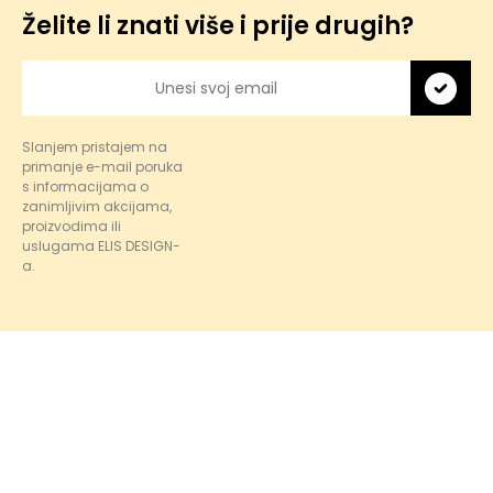
Želite li znati više i prije drugih?
Slanjem pristajem na
primanje e-mail poruka
s informacijama o
zanimljivim akcijama,
proizvodima ili
uslugama ELIS DESIGN-
a.