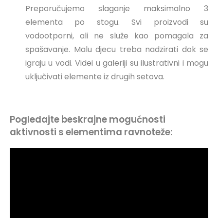
Preporučujemo slaganje maksimalno 3
elementa po stogu. Svi proizvodi su
vodootporni, ali ne služe kao pomagala za
spašavanje. Malu djecu treba nadzirati dok se
igraju u vodi. Videi u galeriji su ilustrativni i mogu
uključivati elemente iz drugih setova.
Pogledajte beskrajne mogućnosti
aktivnosti s elementima ravnoteže: