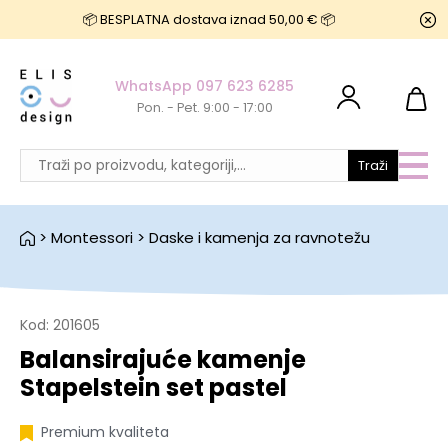
📦 BESPLATNA dostava iznad 50,00 € 📦
WhatsApp 097 623 6285
Pon. - Pet. 9:00 - 17:00
Traži
>
Montessori
>
Daske i kamenja za ravnotežu
Kod:
201605
Balansirajuće kamenje
Stapelstein set pastel
Premium kvaliteta