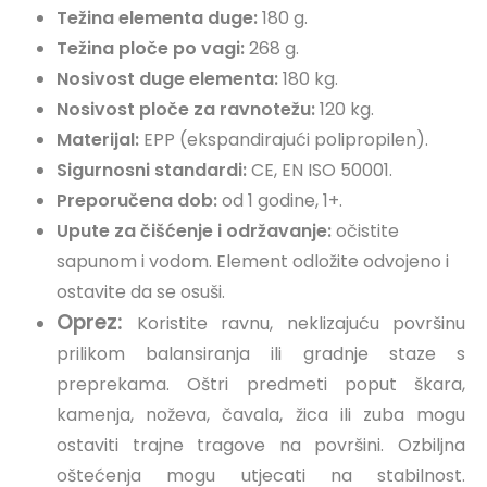
Težina elementa duge:
180 g.
Težina ploče po vagi:
268 g.
Nosivost duge elementa:
180 kg.
Nosivost ploče za ravnotežu:
120 kg.
Materijal:
EPP (ekspandirajući polipropilen).
Sigurnosni standardi:
CE, EN ISO 50001.
Preporučena dob:
od 1 godine, 1+.
Upute za čišćenje i održavanje:
očistite
sapunom i vodom. Element odložite odvojeno i
ostavite da se osuši.
Oprez:
Koristite ravnu, neklizajuću površinu
prilikom balansiranja ili gradnje staze s
preprekama. Oštri predmeti poput škara,
kamenja, noževa, čavala, žica ili zuba mogu
ostaviti trajne tragove na površini. Ozbiljna
oštećenja mogu utjecati na stabilnost.