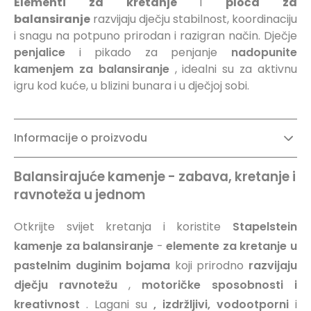
Elementi za kretanje
i
ploča za
balansiranje
razvijaju dječju stabilnost, koordinaciju
i snagu na potpuno prirodan i razigran način. Dječje
penjalice
i pikado za penjanje
nadopunite
kamenjem za balansiranje
, idealni su za aktivnu
igru kod kuće, u blizini bunara i u dječjoj sobi.
Informacije o proizvodu
Balansirajuće kamenje - zabava, kretanje i
ravnoteža u jednom
Otkrijte svijet kretanja i koristite
Stapelstein
kamenje za balansiranje
-
elemente za kretanje u
pastelnim duginim bojama
koji prirodno
razvijaju
dječju ravnotežu
,
motoričke sposobnosti i
kreativnost
. Lagani su
, izdržljivi, vodootporni
i