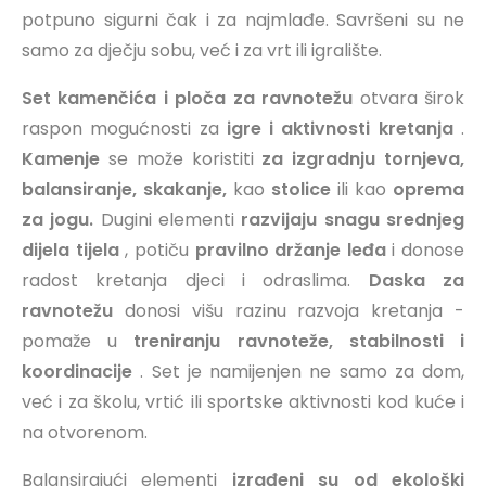
potpuno sigurni čak i za najmlađe. Savršeni su ne
samo za dječju sobu, već i za vrt ili igralište.
Set kamenčića i ploča za ravnotežu
otvara širok
raspon mogućnosti za
igre i aktivnosti kretanja
.
Kamenje
se može koristiti
za izgradnju tornjeva,
balansiranje, skakanje,
kao
stolice
ili kao
oprema
za jogu.
Dugini elementi
razvijaju snagu srednjeg
dijela tijela
, potiču
pravilno držanje leđa
i donose
radost kretanja djeci i odraslima.
Daska za
ravnotežu
donosi višu razinu razvoja kretanja -
pomaže u
treniranju ravnoteže, stabilnosti i
koordinacije
. Set je namijenjen ne samo za dom,
već i za školu, vrtić ili sportske aktivnosti kod kuće i
na otvorenom.
Balansirajući elementi
izrađeni su od ekološki