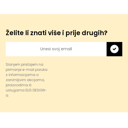
Želite li znati više i prije drugih?
Slanjem pristajem na
primanje e-mail poruka
s informacijama o
zanimljivim akcijama,
proizvodima ili
uslugama ELIS DESIGN-
a.