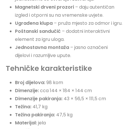
Magnetski drveni prozori
– daju autentičan
izgled i otporni su na vremenske uvjete.
Ugrađena klupa
– pruža mjesto za odmor i igru.
Poštanski sandučić
– dodatni interaktivni
element za igru uloga.
Jednostavna montaža
– jasno označeni
dijelovi i razumljive upute.
Tehničke karakteristike
Broj dijelova:
98 kom
Dimenzije:
cca 144 × 184 × 144 cm
Dimenzije pakiranja:
43 × 56,5 × 111,5 cm
Težina:
41,7 kg
Težina pakiranja:
47,5 kg
Materijal:
jela