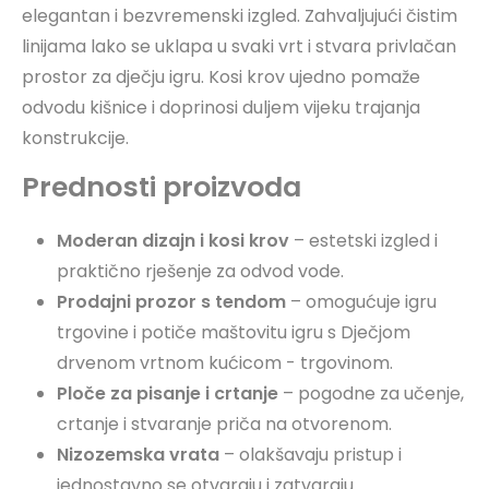
elegantan i bezvremenski izgled. Zahvaljujući čistim
linijama lako se uklapa u svaki vrt i stvara privlačan
prostor za dječju igru. Kosi krov ujedno pomaže
odvodu kišnice i doprinosi duljem vijeku trajanja
konstrukcije.
Prednosti proizvoda
Moderan dizajn i kosi krov
– estetski izgled i
praktično rješenje za odvod vode.
Prodajni prozor s tendom
– omogućuje igru
trgovine i potiče maštovitu igru s Dječjom
drvenom vrtnom kućicom - trgovinom.
Ploče za pisanje i crtanje
– pogodne za učenje,
crtanje i stvaranje priča na otvorenom.
Nizozemska vrata
– olakšavaju pristup i
jednostavno se otvaraju i zatvaraju.