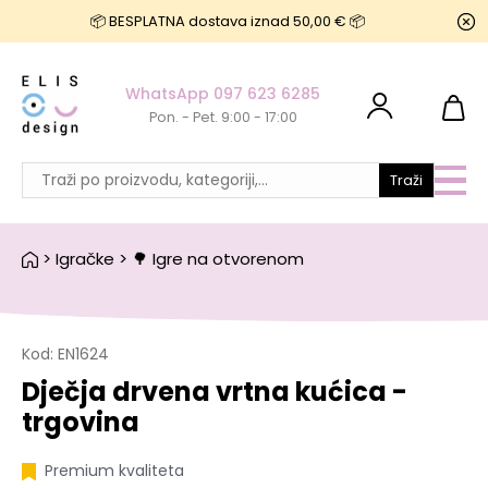
📦 BESPLATNA dostava iznad 50,00 € 📦
WhatsApp 097 623 6285
Pon. - Pet. 9:00 - 17:00
Traži
>
Igračke
>
🌳 Igre na otvorenom
Kod:
EN1624
Dječja drvena vrtna kućica -
trgovina
Premium kvaliteta