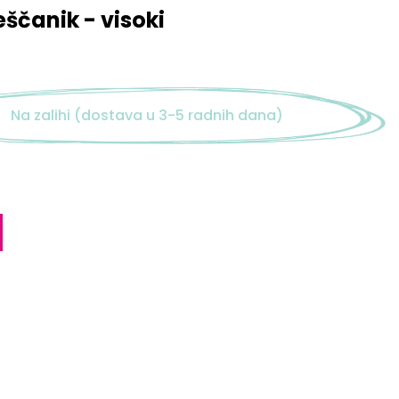
eščanik - visoki
Na zalihi (dostava u 3-5 radnih dana)