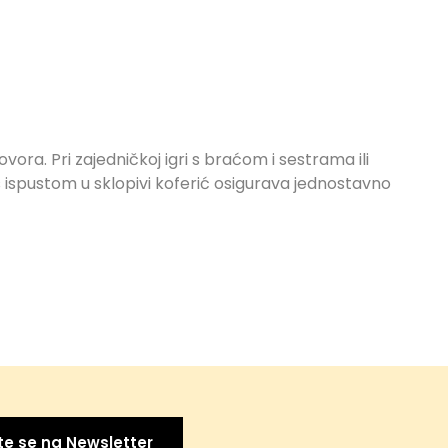
ovora. Pri zajedničkoj igri s braćom i sestrama ili
s ispustom u sklopivi koferić osigurava jednostavno
te se na Newsletter