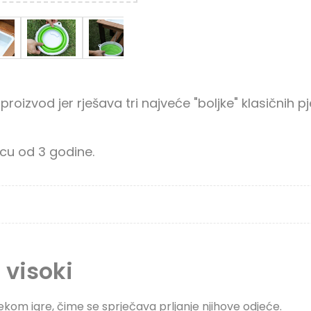
proizvod jer rješava tri najveće "boljke" klasičnih 
jecu od 3 godine.
 visoki
ijekom igre, čime se sprječava prljanje njihove odjeće.