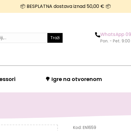
📦 BESPLATNA dostava iznad 50,00 € 📦
WhatsApp 09
Traži
Pon. - Pet. 9:00
essori
🌳 Igre na otvorenom
Kod:
EN1659