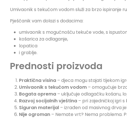
Umivaonik s tekućom vodom služi za brzo ispiranje ruku
Pješčanik vam dolazi s dodacima:
umivaonik s mogućnošću tekuće vode, s ispustom 
košarica za odlaganje,
lopatica
i grablje.
Prednosti proizvoda
Praktična visina
– djeca mogu stajati tijekom igr
Umivaonik s tekućom vodom
– omogućuje brzo i
Bogata oprema
– uključuje odlagačku košaru, lop
Razvoj socijalnih vještina
– pri zajedničkoj igri s
Siguran materijal
– izrađen od masivnog drva jele
Nije ogroman
– Nemate vrt? Nema problema. Pre