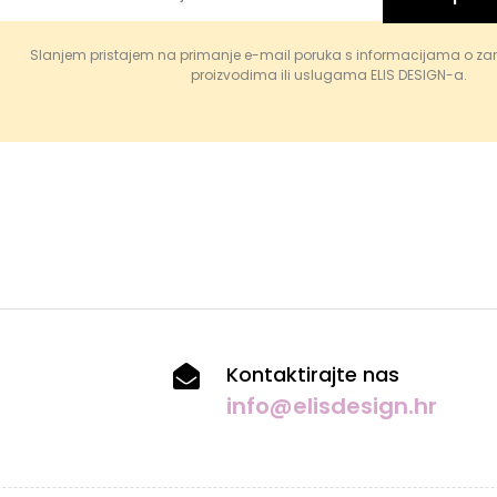
Slanjem pristajem na primanje e-mail poruka s informacijama o za
proizvodima ili uslugama ELIS DESIGN-a.
Kontaktirajte nas
info@elisdesign.hr