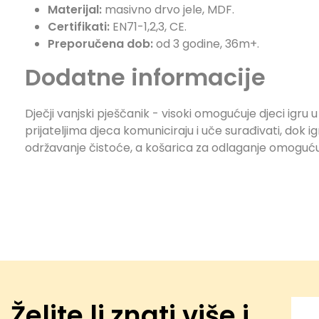
Materijal:
masivno drvo jele, MDF.
Certifikati:
EN71-1,2,3, CE.
Preporučena dob:
od 3 godine, 36m+.
Dodatne informacije
Dječji vanjski pješčanik - visoki omogućuje djeci igru u
prijateljima djeca komuniciraju i uče surađivati, dok
održavanje čistoće, a košarica za odlaganje omogućuj
Želite li znati više i