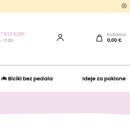
7 623 6285
Košarica
0,00
€
 - 17:00
🚲 Bicikl bez pedala
Ideje za poklone