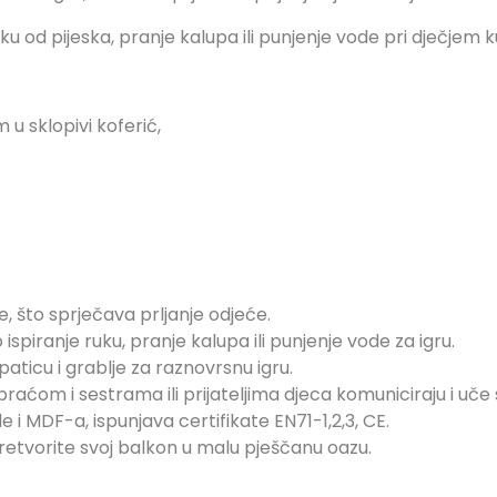
 od pijeska, pranje kalupa ili punjenje vode pri dječjem ku
u sklopivi koferić,
e, što sprječava prljanje odjeće.
spiranje ruku, pranje kalupa ili punjenje vode za igru.
aticu i grablje za raznovrsnu igru.
 braćom i sestrama ili prijateljima djeca komuniciraju i uče 
 i MDF-a, ispunjava certifikate EN71-1,2,3, CE.
tvorite svoj balkon u malu pješčanu oazu.