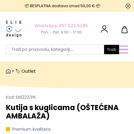
📦 BESPLATNA dostava iznad 50,00 € 📦
WhatsApp 097 623 6285
Pon. - Pet. 9:00 - 17:00
Traži
>
🏷️ Outlet
Kod:
EN1223/PK
Kutija s kuglicama (OŠTEĆENA
AMBALAŽA)
Premium kvaliteta