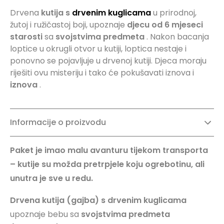
Drvena
kutija s
drvenim kuglicama
u prirodnoj,
žutoj i ružičastoj boji, upoznaje
djecu od 6 mjeseci
starosti
sa
svojstvima predmeta
. Nakon bacanja
loptice u okrugli otvor u kutiji, loptica nestaje i
ponovno se pojavljuje u drvenoj kutiji. Djeca moraju
riješiti ovu misteriju i tako će pokušavati iznova i
iznova
.
Informacije o proizvodu
Paket je imao malu avanturu tijekom transporta
– kutije su možda pretrpjele koju ogrebotinu, ali
unutra je sve u redu.
Drvena kutija (gajba) s drvenim kuglicama
upoznaje bebu sa
svojstvima predmeta