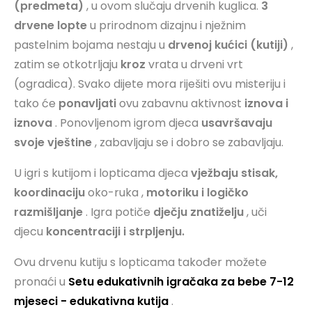
(predmeta)
, u ovom slučaju drvenih kuglica.
3
drvene lopte
u prirodnom dizajnu i nježnim
pastelnim bojama nestaju u
drvenoj kućici (kutiji)
,
zatim se otkotrljaju
kroz
vrata u drveni vrt
(ogradica). Svako dijete mora riješiti ovu misteriju i
tako će
ponavljati
ovu zabavnu aktivnost
iznova i
iznova
. Ponovljenom igrom djeca
usavršavaju
svoje vještine
, zabavljaju se i dobro se zabavljaju.
U igri s kutijom i lopticama djeca
vježbaju stisak,
koordinaciju
oko-ruka
,
motoriku i logičko
razmišljanje
. Igra potiče
dječju znatiželju
, uči
djecu
koncentraciji i strpljenju.
Ovu drvenu kutiju s lopticama također možete
pronaći u
Setu edukativnih igračaka za bebe 7-12
mjeseci - edukativna kutija
.