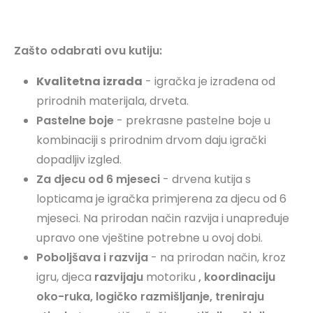
Zašto odabrati ovu kutiju:
Kvalitetna izrada
- igračka je izrađena od
prirodnih materijala, drveta.
Pastelne boje
- prekrasne pastelne boje u
kombinaciji s prirodnim drvom daju igrački
dopadljiv izgled.
Za djecu od 6 mjeseci
- drvena kutija s
lopticama je igračka primjerena za djecu od 6
mjeseci. Na prirodan način razvija i unapređuje
upravo one vještine potrebne u ovoj dobi.
Poboljšava i razvija
- na prirodan način, kroz
igru, djeca
razvijaju
motoriku
, koordinaciju
oko-ruka, logičko razmišljanje, treniraju