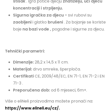
stisak
. Igra potiče dječju
znatiželju, uči djecu
koncentraciji i strpljenju.
Sigurna igračka za djecu -
svi rubovi su
zaobljeni
i glatko
brušeni
.
Za bojanje se koriste
boje
na bazi vode
,
pogodne i sigurne za djecu.
Tehnički parametri:
Dimenzije:
28,2 x 14,5 x 11 cm.
Materijal:
drvo smreke, šperploča.
Certifikati
CE, 2009/48/EC, EN 71-1, EN 71-2 i EN
71-3
.
Preporučena dob:
od 6 mjeseci, 6m+.
Više o eliNeli proizvodima možete pronaći na:
https://www.elineli.eu/cz/.