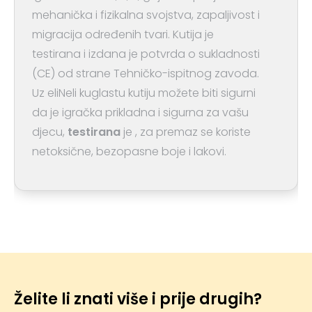
mehanička i fizikalna svojstva, zapaljivost i
migracija određenih tvari. Kutija je
testirana i izdana je potvrda o sukladnosti
(CE) od strane Tehničko-ispitnog zavoda.
Uz eliNeli kuglastu kutiju možete biti sigurni
da je igračka prikladna i sigurna za vašu
djecu,
testirana
je , za premaz se koriste
netoksične, bezopasne boje i lakovi.
Želite li znati više i prije drugih?