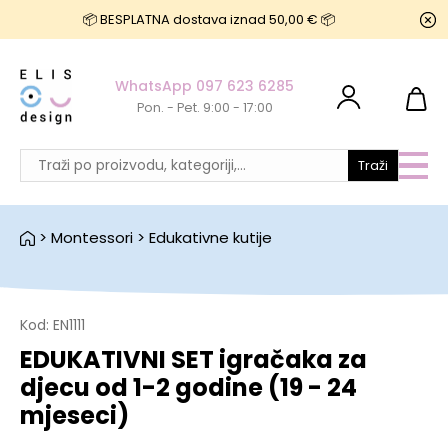
📦 BESPLATNA dostava iznad 50,00 € 📦
WhatsApp 097 623 6285
Pon. - Pet. 9:00 - 17:00
Traži
>
Montessori
>
Edukativne kutije
Kod:
EN1111
EDUKATIVNI SET igračaka za
djecu od 1-2 godine (19 - 24
mjeseci)