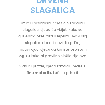
DRVENA
SLAGALICA
Uz ovu prekrasnu višeslojnu drvenu
slagalicu, djeca će vidjeti kako se
gusjenica pretvara u leptira. Svaki sloj
slagalice donosi novi dio priče,
motivirajući djecu da koriste
prostor
i
logiku
kako bi pravilno složila dijelove.
Slažući puzzle, djeca razvijaju
maštu
,
finu motoriku
i uče o prirodi.