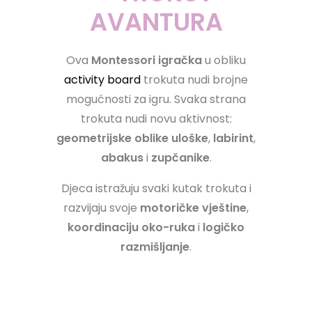
AVANTURA
Ova
Montessori igračka
u obliku
activity board
trokuta nudi brojne
mogućnosti za igru. Svaka strana
trokuta nudi novu aktivnost:
geometrijske oblike uloške
,
labirint
,
abakus
i
zupčanike
.
Djeca istražuju svaki kutak trokuta i
razvijaju svoje
motoričke vještine
,
koordinaciju oko-ruka
i
logičko
razmišljanje
.