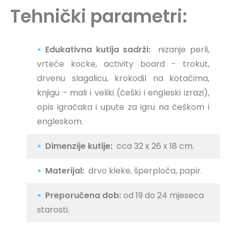
Tehnički parametri:
Edukativna kutija sadrži:
nizanje perli,
vrteće kocke, activity board - trokut,
drvenu slagalicu, krokodil na kotačima,
knjigu - mali i veliki (češki i engleski izrazi),
opis igračaka i upute za igru ​​na češkom i
engleskom.
Dimenzije kutije:
cca 32 x 26 x 18 cm.
Materijal:
drvo kleke, šperploča, papir.
Preporučena dob:
od 19 do 24 mjeseca
starosti.