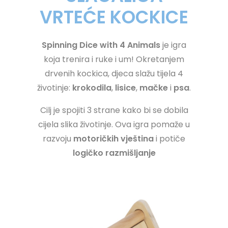
VRTEĆE KOCKICE
Spinning Dice with 4 Animals
je igra
koja trenira i ruke i um! Okretanjem
drvenih kockica, djeca slažu tijela 4
životinje:
krokodila
,
lisice
,
mačke
i
psa
.
Cilj je spojiti 3 strane kako bi se dobila
cijela slika životinje. Ova igra pomaže u
razvoju
motoričkih vještina
i potiče
logičko razmišljanje