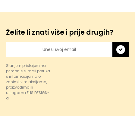
Želite li znati više i prije drugih?
Slanjem pristajem na
primanje e-mail poruka
s informacijama o
zanimljivim akcijama,
proizvodima ili
uslugama ELIS DESIGN-
a.