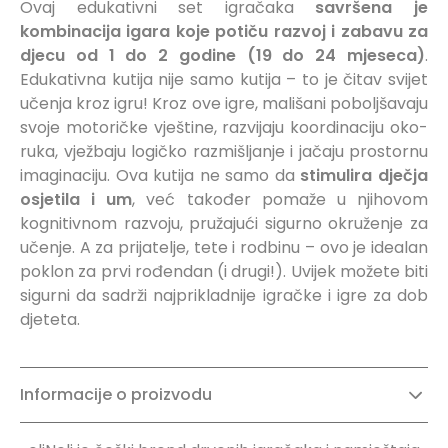
Ovaj edukativni set igračaka
savršena je
kombinacija igara koje potiču razvoj i zabavu za
djecu od 1 do 2 godine (19 do 24 mjeseca)
.
Edukativna kutija nije samo kutija – to je čitav svijet
učenja kroz igru! Kroz ove igre, mališani poboljšavaju
svoje motoričke vještine, razvijaju koordinaciju oko-
ruka, vježbaju logičko razmišljanje i jačaju prostornu
imaginaciju. Ova kutija ne samo da
stimulira dječja
osjetila i um
, već također pomaže u njihovom
kognitivnom razvoju, pružajući sigurno okruženje za
učenje. A za prijatelje, tete i rodbinu – ovo je idealan
poklon za prvi rođendan (i drugi!). Uvijek možete biti
sigurni da sadrži najprikladnije igračke i igre za dob
djeteta.
Informacije o proizvodu