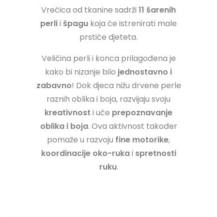
Vrećica od tkanine sadrži
11 šarenih
perli
i
špagu
koja će istrenirati male
prstiće djeteta.
Veličina perli i konca prilagođena je
kako bi nizanje bilo
jednostavno i
zabavno
! Dok djeca nižu drvene perle
raznih oblika i boja, razvijaju svoju
kreativnost
i uče
prepoznavanje
oblika i boja
. Ova aktivnost također
pomaže u razvoju
fine motorike
,
koordinacije oko-ruka
i
spretnosti
ruku
.