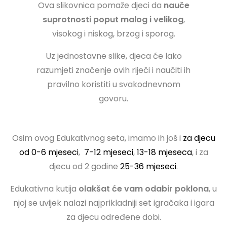
Ova slikovnica pomaže djeci da
nauče
suprotnosti poput malog i velikog
,
visokog i niskog, brzog i sporog.
Uz jednostavne slike, djeca će lako
razumjeti značenje ovih riječi i naučiti ih
pravilno koristiti u svakodnevnom
govoru.
Osim ovog Edukativnog seta, imamo ih još i
za djecu
od 0-6 mjeseci
,
7-12 mjeseci
,
13-18 mjeseca
, i za
djecu od 2 godine
25-36 mjeseci
.
Edukativna kutija
olakšat će vam odabir poklona
, ​​u
njoj se uvijek nalazi najprikladniji set igračaka i igara
za djecu određene dobi.