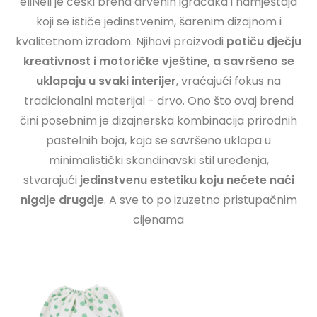
eliNeli je češki brend drvenih igračaka i namještaja
koji se ističe jedinstvenim, šarenim dizajnom i
kvalitetnom izradom. Njihovi proizvodi
potiču dječju
kreativnost i motoričke vještine, a savršeno se
uklapaju u svaki interijer
, vraćajući fokus na
tradicionalni materijal - drvo. Ono što ovaj brend
čini posebnim je dizajnerska kombinacija prirodnih
pastelnih boja, koja se savršeno uklapa u
minimalistički skandinavski stil uređenja,
stvarajući
jedinstvenu estetiku koju nećete naći
nigdje drugdje
. A sve to po izuzetno pristupačnim
cijenama