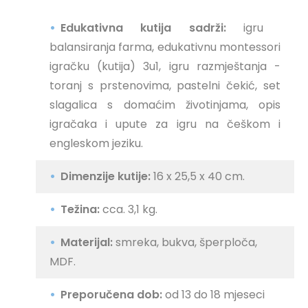
Edukativna kutija sadrži:
igru ​​
balansiranja farma, edukativnu montessori
igračku (kutija) 3u1, igru ​​razmještanja -
toranj s prstenovima, pastelni čekić, set
slagalica s domaćim životinjama, opis
igračaka i upute za igru ​​na češkom i
engleskom jeziku.
Dimenzije kutije:
16 x 25,5 x 40 cm.
Težina:
cca. 3,1 kg.
Materijal:
smreka, bukva, šperploča,
MDF.
Preporučena dob:
od 13 do 18 mjeseci