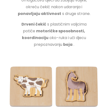
omogućava djeci da zabijaju valjke,
okreću čekić nakon udaranja i
ponavljaju aktivnost
s druge strane.
Drveni čekić
s plastičnim valjcima
potiče
motoričke sposobnosti,
koordinaciju
oko-ruka
i uči djecu
prepoznavanju
boja
.